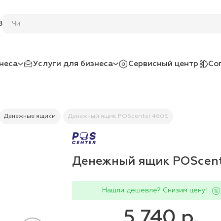
8
неса
Услуги для бизнеса
Сервисный центр
Со
Денежные ящики
Денежный ящик POScenter 460E
Денежный ящик POScent
Нашли дешевле? Снизим цену!
5 740 р.