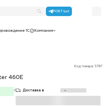
PORT bot
провождение 1С
Компания
Код товара:
5787
er 460E
Доставка в