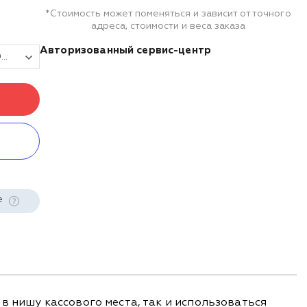
*Стоимость может поменяться и зависит от точного
адреса, стоимости и веса заказа
Авторизованный сервис-центр
Денежный ящик Poscenter 460E 460x170x100, распайка для "ШТРИХ-М", черный
е
в нишу кассового места, так и использоваться