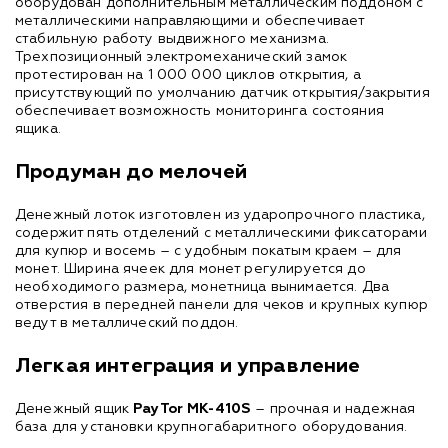
оборудован дополнительным металлическим поддоном с
металлическими направляющими и обеспечивает
стабильную работу выдвижного механизма.
Трехпозиционный электромеханический замок
протестирован на 1 000 000 циклов открытия, а
присутствующий по умолчанию датчик открытия/закрытия
обеспечивает возможность мониторинга состояния
ящика.
Продуман до мелочей
Денежный лоток изготовлен из ударопрочного пластика,
содержит пять отделений с металлическими фиксаторами
для купюр и восемь – с удобным покатым краем – для
монет. Ширина ячеек для монет регулируется до
необходимого размера, монетница вынимается. Два
отверстия в передней панели для чеков и крупных купюр
ведут в металлический поддон.
Легкая интеграция и управление
Денежный ящик
PayTor MK-410S
– прочная и надежная
база для установки крупногабаритного оборудования.