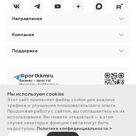
Направления
Компания
Поддержка
@portkkmru
Бизнес - просто!
Новости, лайфхаки и
познавательный
контент
Мы используем cookies
Этот сайт применяет файлы cookie для анализа
Вся информация, размещенная на сайте, носит ознакомительный
трафика и улучшения пользовательского опыта.
характер и не является публичной офертой, определяемой
Продолжая работу с сайтом, вы соглашаетесь на их
положениями Статьи 437 ГК РФ.
Все цены на сайте указаны с НДС. ООО "ПОРТ" ИНН 2461018892,
использование. Вы можете отказаться — в этом
ОГРН 1022401953496
случае некоторые функции сайта могут быть
ПОРТ 2011-2026
недоступны.
Политика конфиденциальности >
Политика обработки данных