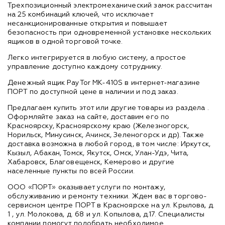
Трехпозиционный электромеханический замок рассчитан
на 25 комбинаций ключей, что исключает
несанкционированные открытия и повышает
безопасность при одновременной установке нескольких
ящиков в одной торговой точке.
Легко интегрируется в любую систему, а простое
управление доступно каждому сотруднику.
Денежный ящик PayTor MK-410S в интернет-магазине
ПОРТ по доступной цене в наличии и под заказ.
Предлагаем купить этот или другие товары из раздела
.
Оформляйте заказ на сайте, доставим его по
Красноярску, Красноярскому краю (Железногорск,
Норильск, Минусинск, Ачинск, Зеленогорск и др). Также
доставка возможна в любой город, в том числе: Иркутск,
Кызыл, Абакан, Томск, Якутск, Омск, Улан-Удэ, Чита,
Хабаровск, Благовещенск, Кемерово и другие
населенные пункты по всей России.
ООО «ПОРТ» оказывает услуги по монтажу,
обслуживанию и ремонту техники. Ждем вас в торгово-
сервисном центре ПОРТ в Красноярске на ул. Крылова, д.
1 , ул. Молокова, д. 68 и ул. Копылова, д.17. Специалисты
компании помогут подобрать необходимое