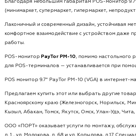
Благодаря небольшим габаритам POS-монитор 9.7
(минимаркет, супермаркет, гипермаркет, непродукт
Лаконичный и современный дизайн, устойчивая мет
комфортное взаимодействие с устройством даже пр
работы.
POS-монитор
PayTor PM-10
, помимо настольного 
для POS-терминалов — устанавливается при помощ
POS монитор 9.7" PayTor PM-10 (VGA) в интернет-м
Предлагаем купить этот или выбрать другие това
Красноярскому краю (Железногорск, Норильск, Мину
Кызыл, Абакан, Томск, Якутск, Омск, Улан-Удэ, Чит
ООО «ПОРТ» оказывает услуги по монтажу, обслужи
д. 1 , ул. Молокова, д. 68 и ул. Копылова, д.17. 