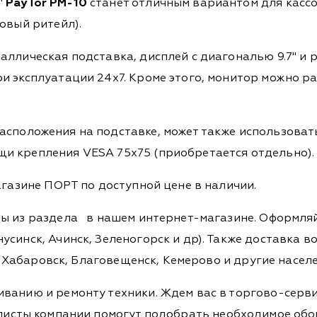
"
PayTor PM-10
станет отличным вариантом для касс
овый ритейл).
аллическая подставка, дисплей с диагональю 9.7" и
и эксплуатации 24х7. Кроме этого, монитор можно 
расположения на подставке, может также использоват
и крепления VESA 75x75 (приобретается отдельно).
агазине ПОРТ по доступной цене в наличии.
ры из раздела
в нашем интернет-магазине. Оформляйт
синск, Ачинск, Зеленогорск и др). Также доставка во
а, Хабаровск, Благовещенск, Кемерово и другие насел
ванию и ремонту техники. Ждем вас в торгово-серви
Специалисты компании помогут подобрать необходимое о