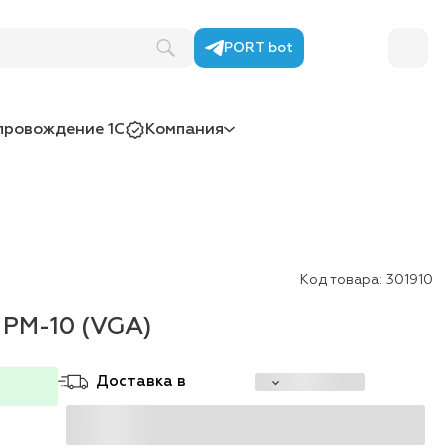
PORT bot
провождение 1С
Компания
Код товара:
301910
 PM-10 (VGA)
Доставка в