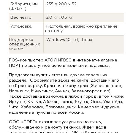
Габариты, мм
235 х 200 х 52
(Ш×В×Г)
Вес нетто
2.0 Кг±0.5 Кг
Установка
Настольная, возможно крепление
на стену
Поддержка
Windows 10 IoT, Linux
операционных
систем
POS-компьютер АТОЛ NFD50 в интернет-магазине
ПОРТ по доступной цене в наличии и под заказ.
Предлагаем купить этот или другие товары из
раздела
. Оформляйте заказ на сайте, доставим его
по Красноярску, Красноярскому краю (Железногорск,
Норильск, Минусинск, Ачинск, Зеленогорск и др).
Также доставка возможна в любой город, в том числе:
Иркутск, Кызыл, Абакан, Томск, Якутск, Омск, Улан-Удэ,
Чита, Хабаровск, Благовещенск, Кемерово и другие
населенные пункты по всей России.
ООО «ПОРТ» оказывает услуги по монтажу,
обслуживанию и ремонту техники. Ждем вас в
торгово-сервисном центре ПОРТ в Красноярске на