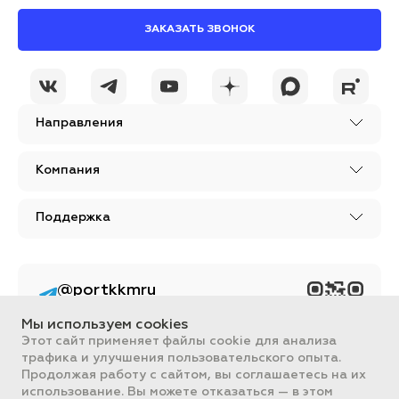
ЗАКАЗАТЬ ЗВОНОК
Направления
Компания
Поддержка
@portkkmru
Новости, лайфхаки и
познавательный
Мы используем cookies
контент PORT - бизнес
портал
Этот сайт применяет файлы cookie для анализа
трафика и улучшения пользовательского опыта.
Вся информация, размещенная на сайте, носит ознакомительный
Продолжая работу с сайтом, вы соглашаетесь на их
характер и не является публичной офертой, определяемой
использование. Вы можете отказаться — в этом
положениями Статьи 437 ГК РФ.