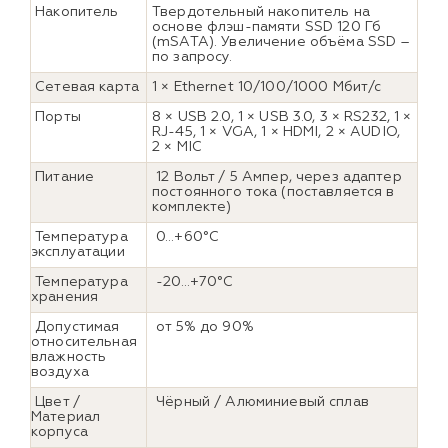
Накопитель
Твердотельный накопитель на
основе флэш-памяти SSD 120 Гб
(mSATA). Увеличение объёма SSD –
по запросу.
Сетевая карта
1 × Ethernet 10/100/1000 Мбит/с
Порты
8 × USB 2.0, 1 × USB 3.0, 3 × RS232, 1 ×
RJ-45, 1 × VGA, 1 × HDMI, 2 × AUDIO,
2 × MIC
Питание
12 Вольт / 5 Ампер, через адаптер
постоянного тока (поставляется в
комплекте)
Температура
0…+60°C
эксплуатации
Температура
-20…+70°C
хранения
Допустимая
от 5% до 90%
относительная
влажность
воздуха
Цвет /
Чёрный / Алюминиевый сплав
Материал
корпуса