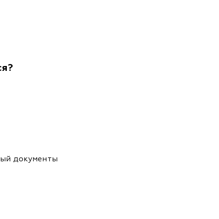
ся?
ный документы