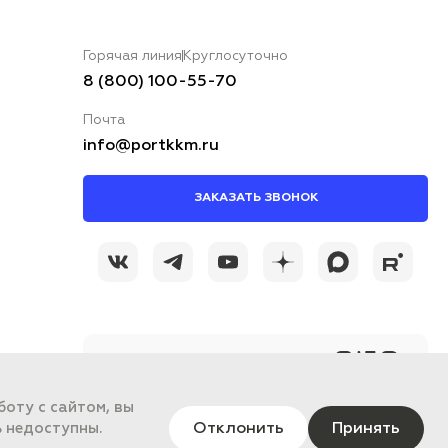
Горячая линия
Круглосуточно
8 (800) 100-55-70
Почта
info@portkkm.ru
ЗАКАЗАТЬ ЗВОНОК
@portkkmru
Новости, лайфхаки и
познавательный
оту с сайтом, вы
контент PORT - бизнес
портал
Отклонить
Принять
ь недоступны.