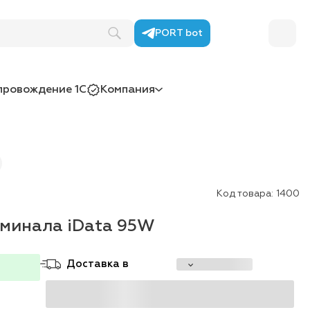
PORT bot
провождение 1С
Компания
Код товара:
1400
рминала iData 95W
Доставка в