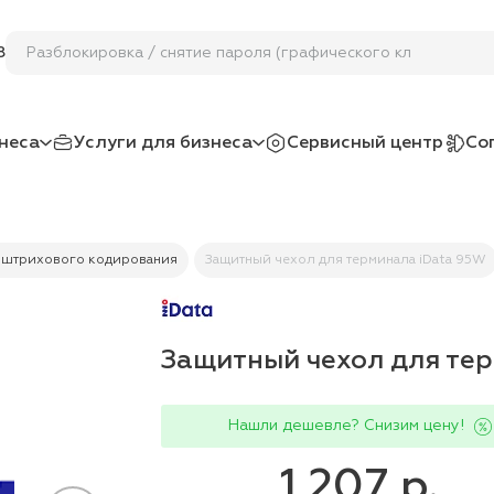
Разблокировка / снятие пароля (графического ключа)
8
неса
Услуги для бизнеса
Сервисный центр
Со
 штрихового кодирования
Защитный чехол для терминала iData 95W
Защитный чехол для те
Нашли дешевле? Снизим цену!
1 207 р.