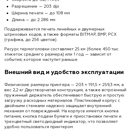
Разрешение — 203 dpi
Ширина печати — до 108 мм
Длина — до 2 286 мм.
Поддерживается печать линейных и двумерных
штриховых кодов, а также форматы BITMAP, BMP, PCX
(графика, до 256 цветов).
Ресурс термоголовки составляет 25 км (более 450 тыс.
этикеток среднего размера) или 1 год — зависит от
события, которое наступит раньше.
Внешний вид и удобство эксплуатации
Физические размеры принтера — 203 × 191,5 × 259,3 мм, а
вес 2,2 кг.Двустворчатая конструкция, а также встроенный
пружинный держатель обеспечивают быструю и простую
загрузку расходных материалов. Пластиковый корпус с
двойными стенками надежно защищает внутренний
механизм от повреждений. На корпусе имеется кнопка
питания, кнопка подачи бумаги и приостановки печати и
трехцветный светодиодный индикатор, что позволяет
удобно пользоваться принтером.