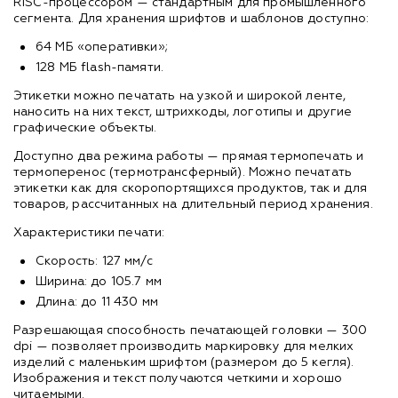
RISC-процессором — стандартным для промышленного
сегмента. Для хранения шрифтов и шаблонов доступно:
64 МБ «оперативки»;
128 МБ flash-памяти.
Этикетки можно печатать на узкой и широкой ленте,
наносить на них текст, штрихкоды, логотипы и другие
графические объекты.
Доступно два режима работы — прямая термопечать и
термоперенос (термотрансферный). Можно печатать
этикетки как для скоропортящихся продуктов, так и для
товаров, рассчитанных на длительный период хранения.
Характеристики печати:
Скорость: 127 мм/с
Ширина: до 105.7 мм
Длина: до 11 430 мм
Разрешающая способность печатающей головки — 300
dpi — позволяет производить маркировку для мелких
изделий с маленьким шрифтом (размером до 5 кегля).
Изображения и текст получаются четкими и хорошо
читаемыми.