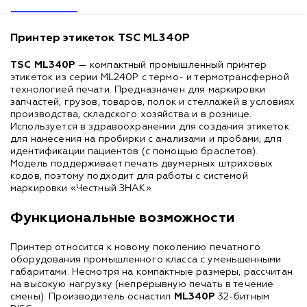
Принтер этикеток TSC ML340P
TSC ML340P
— компактный промышленный принтер
этикеток из серии ML240P с термо- и термотрансферной
технологией печати. Предназначен для маркировки
запчастей, грузов, товаров, полок и стеллажей в условиях
производства, складского хозяйства и в рознице.
Используется в здравоохранении для создания этикеток
для нанесения на пробирки с анализами и пробами, для
идентификации пациентов (с помощью браслетов).
Модель поддерживает печать двумерных штриховых
кодов, поэтому подходит для работы с системой
маркировки «Честный ЗНАК».
Функциональные возможности
Принтер относится к новому поколению печатного
оборудования промышленного класса с уменьшенными
габаритами. Несмотря на компактные размеры, рассчитан
на высокую нагрузку (непрерывную печать в течение
смены). Производитель оснастил
ML340P
32-битным