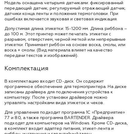
Модель оснащена четырьмя датчиками: фиксированный
передающий датчик; регулируемый отражающий датчик;
датчики конца ленты и положения термоголовки. При
ошибках включается звуковая и световая индикация.
Допустимая длина этикетки: 15-1200 мм. Длина риббона –
до 100 м. Этот принтер может печатать этикетки с
разрывом, отверстием, черной меткой или непрерывные
этикетки. Принимает риббон на основе воска, смолы, или
воска + смолы. (Вид материала влияет на качество
передачи текстов и изображений).
Комплектация
В комплектацию входит CD-диск. Он содержит
программное обеспечение для термопринтера. На диске
записаны драйвера для подключения устройства к
компьютеру. После установки драйверов можно
управлять настройками вида этикеток и чеков.
Для управления подходит программа 1С «Предприятие»
7.7 и 8.0, а также программа BARTENDER. Драйвера
подходят для компьютеров на Windows. Кроме CD-диска,
в комплект входит адаптер питания, этикет-лента и
риббон, инструкция и гарантийный талон.