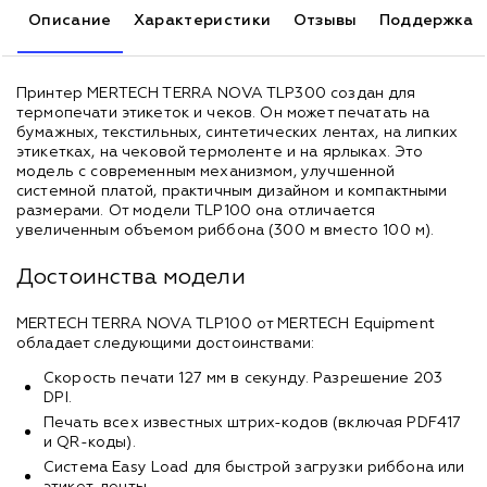
Описание
Характеристики
Отзывы
Поддержка
Принтер MERTECH TERRA NOVA TLP300 создан для
термопечати этикеток и чеков. Он может печатать на
бумажных, текстильных, синтетических лентах, на липких
этикетках, на чековой термоленте и на ярлыках. Это
модель с современным механизмом, улучшенной
системной платой, практичным дизайном и компактными
размерами. От модели TLP100 она отличается
увеличенным объемом риббона (300 м вместо 100 м).
Достоинства модели
MERTECH TERRA NOVA TLP100 от MERTECH Equipment
обладает следующими достоинствами:
Скорость печати 127 мм в секунду. Разрешение 203
DPI.
Печать всех известных штрих-кодов (включая PDF417
и QR-коды).
Система Easy Load для быстрой загрузки риббона или
этикет-ленты.