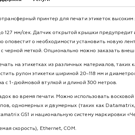
отрансферный принтер для печати этикеток высоким 
 127 мм/сек. Датчик открытой крышки предупредит и
но оповестит о необходимости установить новую лен
а с черной меткой. Опционально можно заказать внеш
ать на этикетках из различных материалов, таких к
стить рулон этикетки шириной 20~118 мм и диаметром 
а с 1-дюймовой втулкой и длиной 300 метров.
адок во время печати. Можно использовать восковой
ипов, одномерных и двумерных (таких как Datamatrix, 
matrix GS1 и национальную систему маркировки «Че
емая скорость), Ethernet, COM.