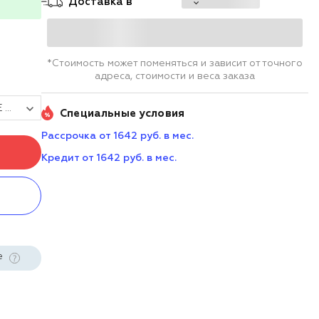
Доставка в
*Стоимость может поменяться и зависит от точного
адреса, стоимости и веса заказа
Принтер этикеток POScenter TT-300 USE (термотрансферный; 300dpi; ширина ленты в диапазоне 1" - 4", USB+Serial+Ethernet) черный с отрезчиком (ресурс 500 000 отрезов)
Специальные условия
Рассрочка от 1642 руб. в мес.
Кредит от 1642 руб. в мес.
е