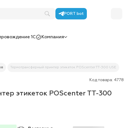
PORT bot
провождение 1С
Компания
ов
Термотрансферный принтер этикеток POScenter TT-300 USE
Код товара:
4778
тер этикеток POScenter TT-300