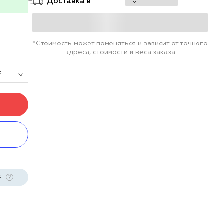
Доставка в
*Стоимость может поменяться и зависит от точного
адреса, стоимости и веса заказа
Принтер этикеток POScenter TT-200 USE (термотрансферный; 203dpi; ширина ленты в диапазоне 1" - 4", USB+Serial+Ethernet) черный
е