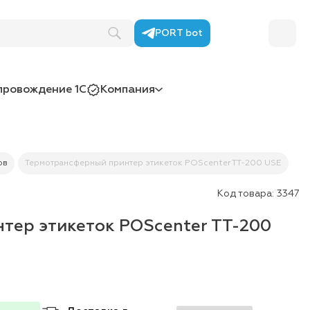
PORT bot
провождение 1С
Компания
ов
Термотрансферный принтер этикеток POScenter TT-200 USE
Код товара:
3347
тер этикеток POScenter TT-200