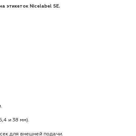
 этикеток Nicelabel SE.
м.
5,4 и 38 мм).
тсек для внешней подачи.