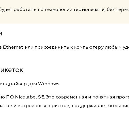
 будет работать по технологии термопечати, без тер
ти
з Ethernet или присоединить к компьютеру любым уд
тикеток
ет драйвер для Windows.
о ПО Nicelabel SE. Это современная и понятная прог
рматов и встроенных шрифтов, поддерживает больши