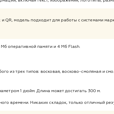
рмации, включая текст, изображения, логотипы, разн
и QR, модель подходит для работы с системами марк
Мб оперативной памяти и 4 Мб Flash.
го из трех типов: восковая, восково-смоляная и см
аметром 1 дюйм. Длина может достигать 300 м.
ного времени. Никаких складок, только отличный рез