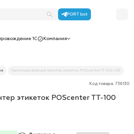
PORT bot
провождение 1С
Компания
ов
Термотрансферный принтер этикеток POScenter TT-100 USE
Код товара:
736130
тер этикеток POScenter TT-100