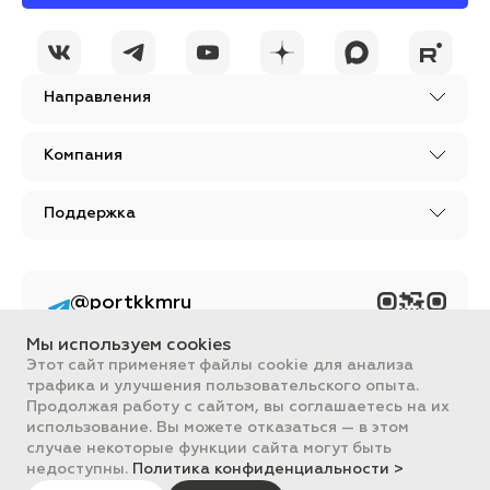
Направления
Компания
Поддержка
@portkkmru
Новости, лайфхаки и
познавательный
Мы используем cookies
контент PORT - бизнес
портал
Этот сайт применяет файлы cookie для анализа
трафика и улучшения пользовательского опыта.
Вся информация, размещенная на сайте, носит ознакомительный
Продолжая работу с сайтом, вы соглашаетесь на их
характер и не является публичной офертой, определяемой
использование. Вы можете отказаться — в этом
положениями Статьи 437 ГК РФ.
случае некоторые функции сайта могут быть
Все цены на сайте указаны с НДС. ООО "ПОРТ" ИНН 2461018892,
ОГРН 1022401953496
недоступны.
Политика конфиденциальности >
ПОРТ 2011-2026