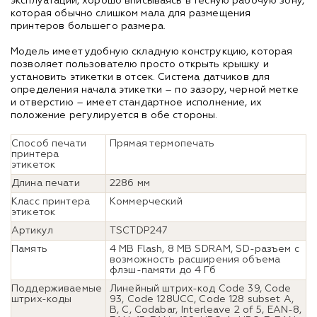
эксплуатации, хорошо вписываясь в тесную рабочую зону,
которая обычно слишком мала для размещения
принтеров большего размера.
Модель имеет удобную складную конструкцию, которая
позволяет пользователю просто открыть крышку и
установить этикетки в отсек. Система датчиков для
определения начала этикетки – по зазору, черной метке
и отверстию – имеет стандартное исполнение, их
положение регулируется в обе стороны.
Способ печати
Прямая термопечать
принтера
этикеток
Длина печати
2286 мм
Класс принтера
Коммерческий
этикеток
Артикул
TSCTDP247
Память
4 MB Flash, 8 MB SDRAM, SD-разъем с
возможность расширения объема
флэш-памяти до 4 Гб
Поддерживаемые
Линейный штрих-код Code 39, Code
штрих-коды
93, Code 128UCC, Code 128 subset A,
B, C, Codabar, Interleave 2 of 5, EAN-8,