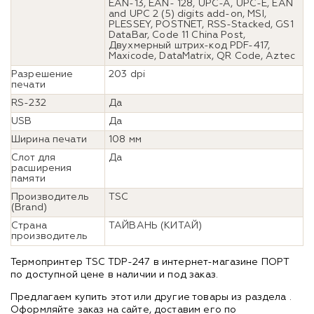
EAN-13, EAN- 128, UPC-A, UPC-E, EAN
and UPC 2 (5) digits add-on, MSI,
PLESSEY, POSTNET, RSS-Stacked, GS1
DataBar, Code 11 China Post,
Двухмерный штрих-код PDF-417,
Maxicode, DataMatrix, QR Code, Aztec
Разрешение
203 dpi
печати
RS-232
Да
USB
Да
Ширина печати
108 мм
Слот для
Да
расширения
памяти
Производитель
TSC
(Brand)
Страна
ТАЙВАНЬ (КИТАЙ)
производитель
Термопринтер TSC TDP-247 в интернет-магазине ПОРТ
по доступной цене в наличии и под заказ.
Предлагаем купить этот или другие товары из раздела
.
Оформляйте заказ на сайте, доставим его по