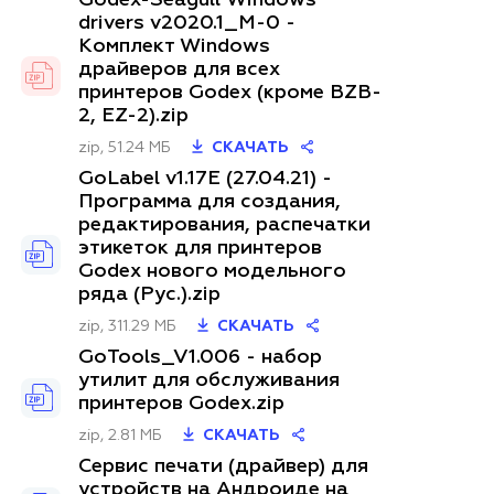
Godex-Seagull Windows
drivers v2020.1_M-0 -
Комплект Windows
драйверов для всех
принтеров Godex (кроме BZB-
2, EZ-2).zip
zip, 51.24 МБ
СКАЧАТЬ
GoLabel v1.17E (27.04.21) -
Программа для создания,
редактирования, распечатки
этикеток для принтеров
Godex нового модельного
ряда (Рус.).zip
zip, 311.29 МБ
СКАЧАТЬ
GoTools_V1.006 - набор
утилит для обслуживания
принтеров Godex.zip
zip, 2.81 МБ
СКАЧАТЬ
Сервис печати (драйвер) для
устройств на Андроиде на