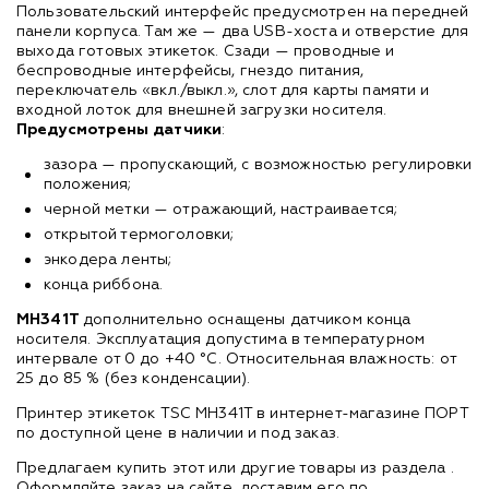
Пользовательский интерфейс предусмотрен на передней
панели корпуса. Там же — два USB-хоста и отверстие для
выхода готовых этикеток. Сзади — проводные и
беспроводные интерфейсы, гнездо питания,
переключатель «вкл./выкл.», слот для карты памяти и
входной лоток для внешней загрузки носителя.
Предусмотрены датчики
:
зазора — пропускающий, с возможностью регулировки
положения;
черной метки — отражающий, настраивается;
открытой термоголовки;
энкодера ленты;
конца риббона.
MH341T
дополнительно оснащены датчиком конца
носителя. Эксплуатация допустима в температурном
интервале от 0 до +40 °C. Относительная влажность: от
25 до 85 % (без конденсации).
Принтер этикеток TSC MH341T в интернет-магазине ПОРТ
по доступной цене в наличии и под заказ.
Предлагаем купить этот или другие товары из раздела
.
Оформляйте заказ на сайте, доставим его по