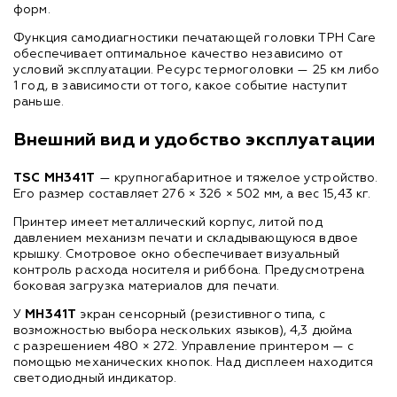
форм.
Функция самодиагностики печатающей головки TPH Care
обеспечивает оптимальное качество независимо от
условий эксплуатации. Ресурс термоголовки — 25 км либо
1 год, в зависимости от того, какое событие наступит
раньше.
Внешний вид и удобство эксплуатации
TSC MH341T
— крупногабаритное и тяжелое устройство.
Его размер составляет 276 × 326 × 502 мм, а вес 15,43 кг.
Принтер имеет металлический корпус, литой под
давлением механизм печати и складывающуюся вдвое
крышку. Смотровое окно обеспечивает визуальный
контроль расхода носителя и риббона. Предусмотрена
боковая загрузка материалов для печати.
У
MH341T
экран сенсорный (резистивного типа, с
возможностью выбора нескольких языков), 4,3 дюйма
с разрешением 480 × 272. Управление принтером — с
помощью механических кнопок. Над дисплеем находится
светодиодный индикатор.