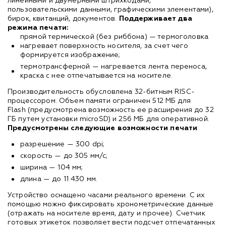
линейными и двумерными штрихкодами,
пользовательскими данными, графическими элементами),
бирок, квитанций, документов.
Поддерживает два
режима печати:
прямой термической (без риббона) — термоголовка
нагревает поверхность носителя, за счет чего
формируется изображение;
термотрансферной — нагревается лента переноса,
краска с нее отпечатывается на носителе.
Производительность обусловлена 32-битным RISC-
процессором. Объем памяти ограничен 512 МБ для
Flash (предусмотрена возможность ее расширения до 32
ГБ путем установки microSD) и 256 МБ для оперативной.
Предусмотрены следующие возможности печати
:
разрешение — 300 dpi;
скорость — до 305 мм/с;
ширина — 104 мм;
длина — до 11 430 мм.
Устройство оснащено часами реального времени. С их
помощью можно фиксировать хронометрические данные
(отражать на носителе время, дату и прочее). Счетчик
готовых этикеток позволяет вести подсчет отпечатанных