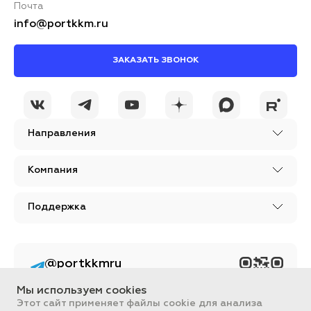
Почта
info@portkkm.ru
ЗАКАЗАТЬ ЗВОНОК
Направления
Компания
Поддержка
@portkkmru
Новости, лайфхаки и
познавательный
Мы используем cookies
контент PORT - бизнес
портал
Этот сайт применяет файлы cookie для анализа