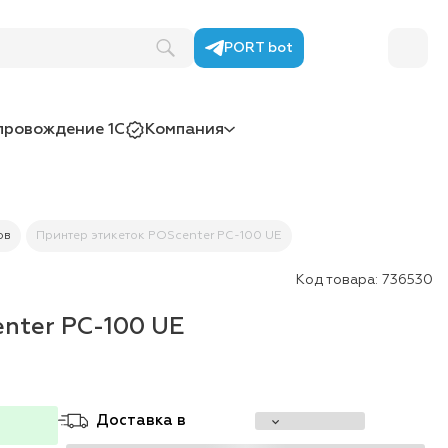
PORT bot
провождение 1С
Компания
ов
Принтер этикеток POScenter PC-100 UE
Код товара:
736530
nter PC-100 UE
Доставка в