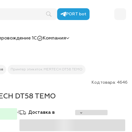
PORT bot
провождение 1С
Компания
ов
Принтер этикеток MERTECH DT58 TEMO
Код товара:
4646
TECH DT58 TEMO
Доставка в