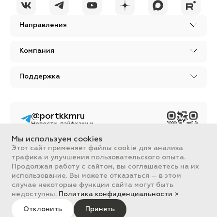
Направления
Компания
Поддержка
@portkkmru
Новости, лайфхаки и
познавательный
контент PORT - бизнес
Мы используем cookies
портал
Этот сайт применяет файлы cookie для анализа
трафика и улучшения пользовательского опыта.
Вся информация, размещенная на сайте, носит ознакомительный
характер и не является публичной офертой, определяемой
Продолжая работу с сайтом, вы соглашаетесь на их
положениями Статьи 437 ГК РФ.
использование. Вы можете отказаться — в этом
Все цены на сайте указаны с НДС. ООО "ПОРТ" ИНН 2461018892,
случае некоторые функции сайта могут быть
ОГРН 1022401953496
недоступны.
Политика конфиденциальности >
ПОРТ 2011-2026
Политика обработки данных
Отклонить
Принять