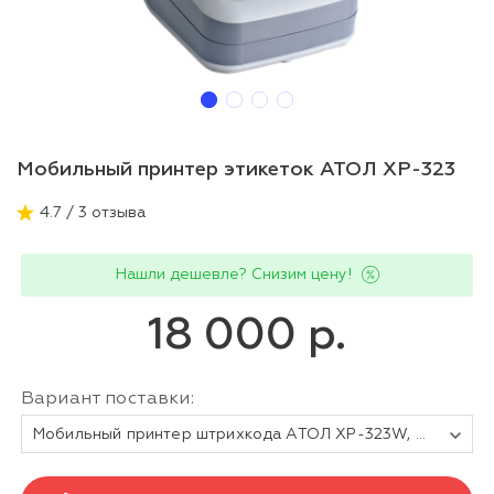
Мобильный принтер этикеток АТОЛ XP-323
4.7 / 3 отзыва
Нашли дешевле? Снизим цену!
18 000 р.
Вариант поставки:
Мобильный принтер штрихкода АТОЛ XP-323W, термопечать, OLED, 203 dpi, USB, Wi-Fi, IEEE 802.11 b/g/n/k/r/v, BT, 5.0, серый, ширина печати 72 мм, скорость печати 70 мм/с