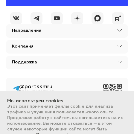
Направления
Компания
Поддержка
@portkkmru
Здесь мы делимся
новостями, лайфхаками
и познавательным
Мы используем cookies
контентом из мира
Этот сайт применяет файлы cookie для анализа
бизнеса
трафика и улучшения пользовательского опыта.
Вся информация, размещенная на сайте, носит ознакомительный
Продолжая работу с сайтом, вы соглашаетесь на их
характер и не является публичной офертой, определяемой
использование. Вы можете отказаться — в этом
положениями Статьи 437 ГК РФ.
случае некоторые функции сайта могут быть
Все цены на сайте указаны с НДС. ООО "ПОРТ" ИНН 2461018892,