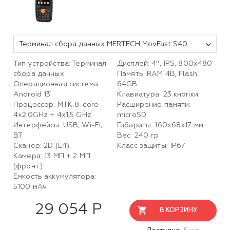
Терминал сбора данных MERTECH MovFast S40
Тип устройства: Терминал
Дисплей: 4", IPS, 800x480
сбора данных
Память: RAM 4B, Flash
Операционная система:
64GB
Android 13
Клавиатура: 23 кнопки
Процессор: MTK 8-core
Расширение памяти:
4x2.0GHz + 4x1,5 GHz
microSD
Интерфейсы: USB, Wi-Fi,
Габариты: 160x68x17 мм
BT
Вес: 240 гр
Сканер: 2D (E4)
Класс защиты: IP67
Камера: 13 МП + 2 МП
(фронт.)
Емкость аккумулятора:
5100 мАч
29 054 Р
В КОРЗИНУ