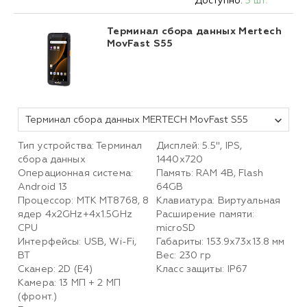
Доступно:
5 шт.
Терминал сбора данных Mertech
MovFast S55
Терминал сбора данных MERTECH MovFast S55
Тип устройства: Терминал
Дисплей: 5.5", IPS,
сбора данных
1440x720
Операционная система:
Память: RAM 4B, Flash
Android 13
64GB
Процессор: MТК MT8768, 8
Клавиатура: Виртуальная
ядер 4x2GHz+4x1.5GHz
Расширение памяти:
CPU
microSD
Интерфейсы: USB, Wi-Fi,
Габариты: 153.9х73х13.8 мм
BT
Вес: 230 гр
Сканер: 2D (E4)
Класс защиты: IP67
Камера: 13 МП + 2 МП
(фронт.)