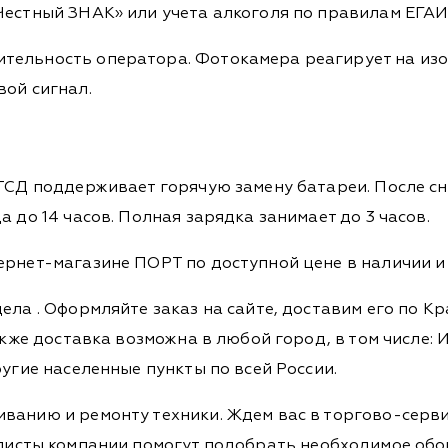
Честный ЗНАК» или учета алкоголя по правилам ЕГАИ
тельность оператора. Фотокамера реагирует на изо
вой сигнал.
ТСД поддерживает горячую замену батареи. После сня
 до 14 часов. Полная зарядка занимает до 3 часов.
ернет-магазине ПОРТ по доступной цене в наличии и 
дела
. Оформляйте заказ на сайте, доставим его по К
кже доставка возможна в любой город, в том числе: И
ругие населенные пункты по всей России.
ванию и ремонту техники. Ждем вас в торгово-серви
Специалисты компании помогут подобрать необходимое о