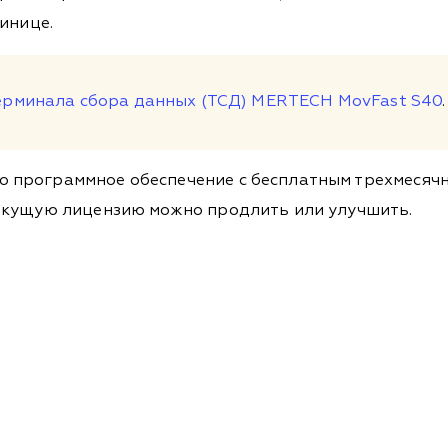
инице.
ерминала сбора данных (ТСД) MERTECH MovFast S40
программное обеспечение с бесплатным трехмесячны
екущую лицензию можно продлить или улучшить.