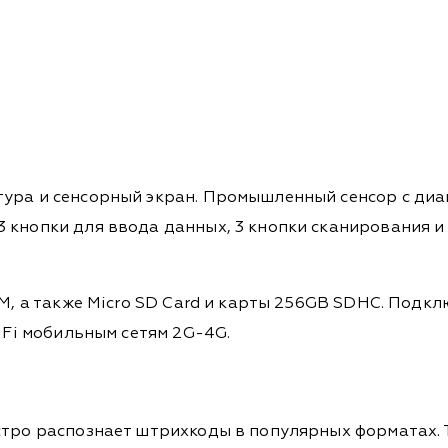
тура и сенсорный экран. Промышленный сенсор с ди
 кнопки для ввода данных, 3 кнопки сканирования и
IM, а также Micro SD Card и карты 256GB SDHC. Подк
i-Fi мобильным сетям 2G-4G.
стро распознает штрихкоды в популярных форматах. Т