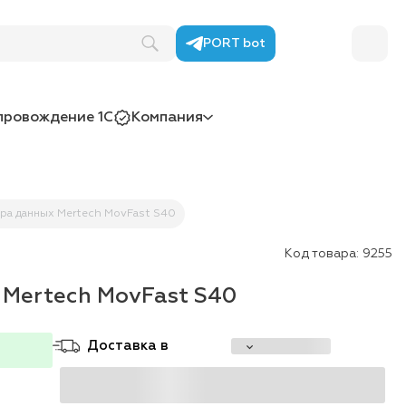
PORT bot
провождение 1С
Компания
ра данных Mertech MovFast S40
Код товара:
9255
 Mertech MovFast S40
Доставка в