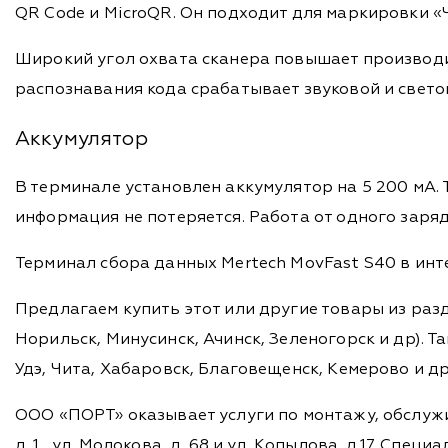
QR Code и MicroQR. Он подходит для маркировки «
Широкий угол охвата сканера повышает производи
распознавания кода срабатывает звуковой и свето
Аккумулятор
В терминале установлен аккумулятор на 5 200 мА. 
информация не потеряется. Работа от одного заряда
Терминал сбора данных Mertech MovFast S40 в инт
Предлагаем купить этот или другие товары из раз
Норильск, Минусинск, Ачинск, Зеленогорск и др). Та
Удэ, Чита, Хабаровск, Благовещенск, Кемерово и д
ООО «ПОРТ» оказывает услуги по монтажу, обслужи
д. 1 , ул. Молокова, д. 68 и ул. Копылова, д.17. 