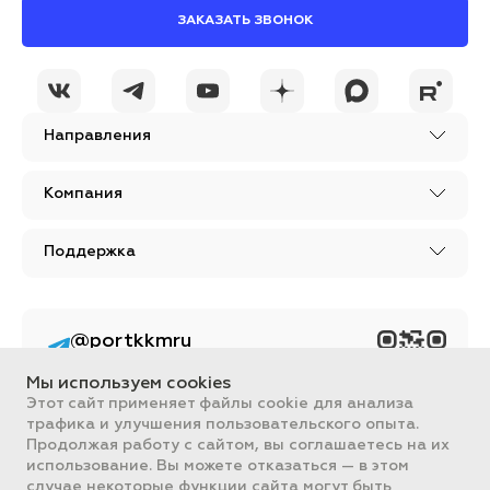
ЗАКАЗАТЬ ЗВОНОК
Направления
Компания
Поддержка
@portkkmru
Новости, лайфхаки и
познавательный
Мы используем cookies
контент PORT - бизнес
портал
Этот сайт применяет файлы cookie для анализа
трафика и улучшения пользовательского опыта.
Вся информация, размещенная на сайте, носит ознакомительный
Продолжая работу с сайтом, вы соглашаетесь на их
характер и не является публичной офертой, определяемой
использование. Вы можете отказаться — в этом
положениями Статьи 437 ГК РФ.
случае некоторые функции сайта могут быть
Все цены на сайте указаны с НДС. ООО "ПОРТ" ИНН 2461018892,