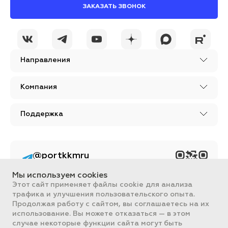
ЗАКАЗАТЬ ЗВОНОК
Направления
Компания
Поддержка
@portkkmru
Новости, лайфхаки и
познавательный
Мы используем cookies
контент PORT - бизнес
портал
Этот сайт применяет файлы cookie для анализа
трафика и улучшения пользовательского опыта.
Вся информация, размещенная на сайте, носит ознакомительный
Продолжая работу с сайтом, вы соглашаетесь на их
характер и не является публичной офертой, определяемой
использование. Вы можете отказаться — в этом
положениями Статьи 437 ГК РФ.
случае некоторые функции сайта могут быть
Все цены на сайте указаны с НДС. ООО "ПОРТ" ИНН 2461018892,