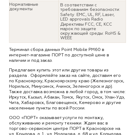
Нормативные
В соответствии с
документы
требованиям безопасности:
Safety: EMC, UL, RF, Laser,
LED approvals Radio
Директивы FCC, CE, KCC
марок по защите
окружающей среды: RoHS &
WEEE
Терминал сбора данных Point Mobile PM60 в
интернет-магазине ПОРТ по доступной цене в
наличии и под заказ.
Предлагаем купить этот или другие товары из
раздела
. Оформляйте заказ на сайте, доставим его
по Красноярску, Красноярскому краю (Железногорск,
Норильск, Минусинск, Ачинск, Зеленогорск и др).
Также доставка возможна в любой город, в том числе:
Иркутск, Кызыл, Абакан, Томск, Якутск, Омск, Улан-Удэ,
Чита, Хабаровск, Благовещенск, Кемерово и другие
населенные пункты по всей России.
ООО «ПОРТ» оказывает услуги по монтажу,
обслуживанию и ремонту техники. Ждем вас в
торгово-сервисном центре ПОРТ в Красноярске на
ул. Крылова, д. 1 , ул. Молокова, д. 68 и ул. Копылова,