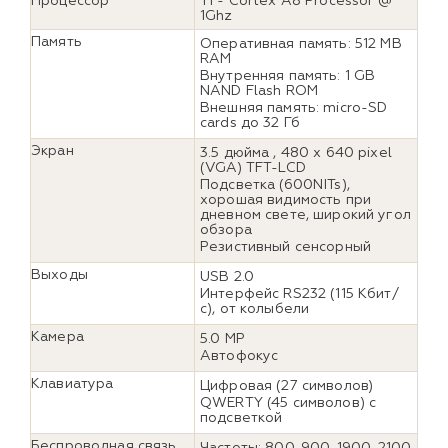
Процессор
TI - Cortex A8 Processor @
1Ghz
Память
Оперативная память: 512 MB
RAM
Внутренняя память: 1 GB
NAND Flash ROM
Внешняя память: micro-SD
cards до 32 Гб
Экран
3.5 дюйма , 480 x 640 pixel
(VGA) TFT-LCD
Подсветка (600NITs),
хорошая видимость при
дневном свете, широкий угол
обзора
Резистивный сенсорный
Выходы
USB 2.0
Интерфейс RS232 (115 Кбит/
с), от колыбели
Камера
5.0 MP
Автофокус
Клавиатура
Цифровая (27 символов)
QWERTY (45 символов) с
подсветкой
Беспроводная связь
Частоты: 800, 900, 1900, 2100