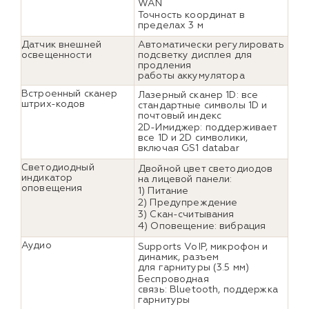
WAN
Точность координат в
пределах 3 м
Датчик внешней
Автоматически регулировать
освещенности
подсветку дисплея для
продления
работы аккумулятора
Встроенный сканер
Лазерный сканер 1D: все
штрих-кодов
стандартные символы 1D и
почтовый индекс
2D-Имиджер: поддерживает
все 1D и 2D символики,
включая GS1 databar
Светодиодный
Двойной цвет светодиодов
индикатор
на лицевой панели:
оповещения
1) Питание
2) Предупреждение
3) Скан-считывания
4) Оповещение: вибрация
Аудио
Supports VoIP, микрофон и
динамик, разъем
для гарнитуры (3.5 мм)
Беспроводная
связь: Bluetooth, поддержка
гарнитуры