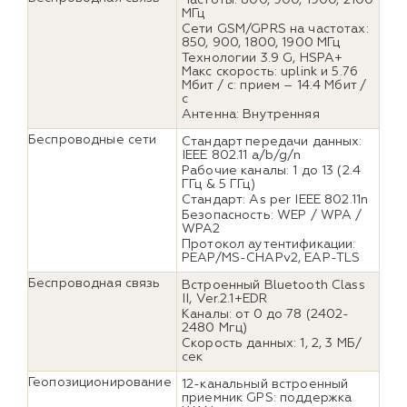
МГц
Сети GSM/GPRS на частотах:
850, 900, 1800, 1900 МГц
Технологии 3.9 G, HSPA+
Макс скорость: uplink и 5.76
Мбит / с: прием – 14.4 Мбит /
с
Антенна: Внутренняя
Беспроводные сети
Стандарт передачи данных:
IEEE 802.11 a/b/g/n
Рабочие каналы: 1 до 13 (2.4
ГГц & 5 ГГц)
Стандарт: As per IEEE 802.11n
Безопасность: WEP / WPA /
WPA2
Протокол аутентификации:
PEAP/MS-CHAPv2, EAP-TLS
Беспроводная связь
Встроенный Bluetooth Class
II, Ver.2.1+EDR
Каналы: от 0 до 78 (2402-
2480 Мгц)
Скорость данных: 1, 2, 3 МБ/
сек
Геопозиционирование
12-канальный встроенный
приемник GPS: поддержка