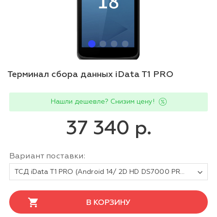
Терминал сбора данных iData T1 PRO
Нашли дешевле? Снизим цену!
37 340 р.
Вариант поставки:
ТСД iData T1 PRO (Android 14/ 2D HD DS7000 PRO/ЦП MT8786/Память 4+64Гб/Дисплей 5.5" /1440*720/Камера 13Mp, 5Mp/4G (LTE) / BT / GPS / Wi-Fi /АКБ 5000 mAh/ NFC)
В КОРЗИНУ