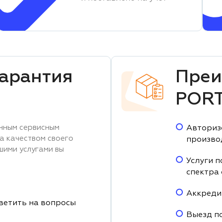
гарантия
Преи
POR
нным сервисным
Авториз
за качеством своего
произво
шими услугами вы
Услуги п
спектра
Аккреди
ветить на вопросы
Выезд п