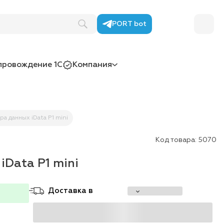
PORT bot
провождение 1С
Компания
а данных iData P1 mini
Код товара:
5070
Data P1 mini
Доставка в