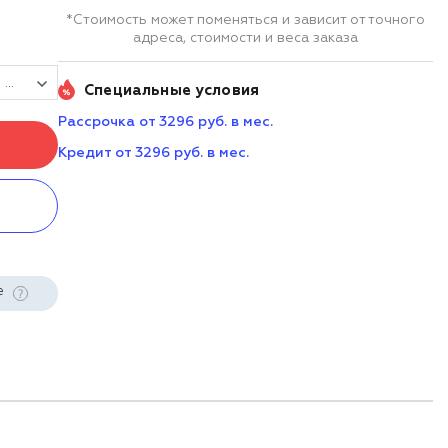
*Стоимость может поменяться и зависит от точного
адреса, стоимости и веса заказа
ТСД iData P1 mini (Android 13/ 2D DS7000 PRO/ 4G+64G/ 8-inch/4G(LTE)/WiFI/BT/GPS/Type-C/13+5MPX/NFC/7000mAh)
Специальные условия
Рассрочка от 3296 руб. в мес.
Кредит от 3296 руб. в мес.
е