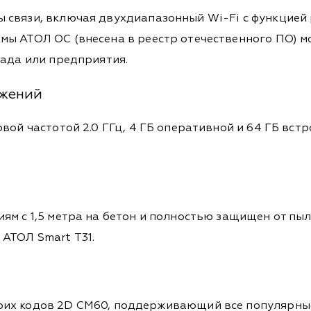
вязи, включая двухдиапазонный Wi-Fi с функцией роу
мы АТОЛ ОС (внесена в реестр отечественного ПО) 
лада или предприятия.
ожений
овой частотой 2.0 ГГц, 4 ГБ оперативной и 64 ГБ вс
.
ям с 1,5 метра на бетон и полностью защищен от пыл
АТОЛ Smart Т31.
их кодов 2D CM60, поддерживающий все популярные 