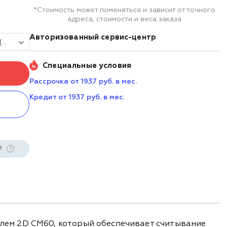
*Стоимость может поменяться и зависит от точного
адреса, стоимости и веса заказа
Авторизованный сервис-центр
Терминал сбора данных АТОЛ Smart T31 (5.5 ", Android 13.0 с GMS, MT8768, 4/64Gb, 2D Newland CM60, Wi-Fi, BT, NFC, 4G, GPS, Camera, IP68, 5000 mAh)
Специальные условия
Рассрочка от 1937 руб. в мес.
Кредит от 1937 руб. в мес.
е
ем 2D CM60, который обеспечивает считывание