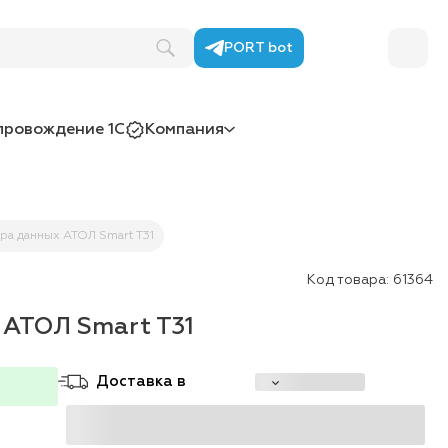
PORT bot
провождение 1С
Компания
ра данных АТОЛ Smart T31
Код товара:
61364
 АТОЛ Smart T31
Доставка в