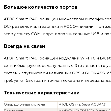
Большое количество портов
АТОЛ Smart P40i оснащен множеством интерфейсов:
DC-разъемом для зарядки и POGO-пинами. При жел
этому списку COM-порт, дополнительные USB и по
Всегда на связи
АТОЛ Smart P40i оснащен модулями Wi-Fi 6 и Blue
сети и быструю передачу данных. Это делает его 
системы спутниковой навигации GPS и GLONASS, об
требуется быстрая и точная локация и передача да
Технические характеристики
Операционная система
АТОL OS (на базе AOSP 13)
Процессор
MediaTek (MTK6877), 2 ядра 2.