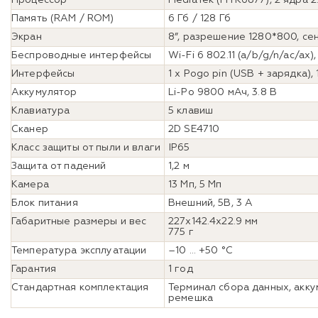
Память (RAM / ROM)
6 Гб / 128 Гб
Экран
8”, разрешение 1280*800, се
Беспроводные интерфейсы
Wi-Fi 6 802.11 (a/b/g/n/ac/ax),
Интерфейсы
1 х Pogo pin (USB + зарядка),
Аккумулятор
Li-Po 9800 мАч, 3.8 В
Клавиатура
5 клавиш
Сканер
2D SE4710
Класс защиты от пыли и влаги
IP65
Защита от падений
1,2 м
Камера
13 Мп, 5 Мп
Блок питания
Внешний, 5В, 3 А
Габаритные размеры и вес
227x142.4x22.9 мм
775 г
Температура эксплуатации
–10 ... +50 °C
Гарантия
1 год
Стандартная комплектация
Терминал сбора данных, акку
ремешка