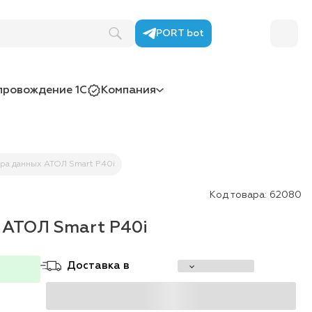
PORT bot
провождение 1С
Компания
ра данных АТОЛ Smart P40i
Код товара:
62080
 АТОЛ Smart P40i
Доставка в