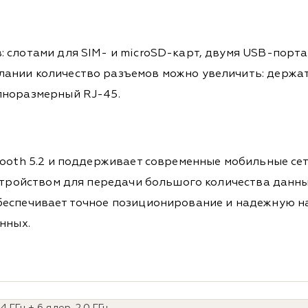
 слотами для SIM- и microSD-карт, двумя USB-порта
ании количество разъемов можно увеличить: держат
лноразмерный RJ-45.
tooth 5.2 и поддерживает современные мобильные сет
устройством для передачи большого количества данны
еспечивает точное позиционирование и надежную на
нных.
4 ГГц + 6 ядер, 2.0 ГГц