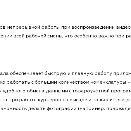
сов непрерывной работы при воспроизведении видео 
жении всей рабочей смены, что особенно важно при ра
ла обеспечивает быструю и плавную работу приложен
ко работать с большим количеством номенклатуры – 
ля удобного обмена данными с товароучётной програ
на при работе курьеров на выезде и позволит всегд
 возможность делать фотографии (например, поврежд