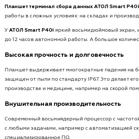
Планшет терминал сбора данных АТОЛ Smart P40
i
работы в сложных условиях: на складах и производ
У
АТОЛ Smart P40i
яркий восьмидюймовый экран, и
до 12 часов автономной работы. А большое количе
Высокая прочность и долговечность
Планшет выдерживает многократные падения на бет
защищен от пыли по стандарту IP67. Это делает ег
производстве и медицине, например на скорой помо
Внушительная производительность
Современный восьмиядерный процессор с частотой 
с любыми задачами, например с автоматизацией ск
специализированное ПО.