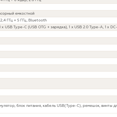
нсорный емкостной
 2,4 ГГц + 5 ГГц, Bluetooth
 1 х USB Type-C (USB OTG + зарядка), 1 х USB 2.0 Type-A, 1 х DC
мулятор, блок питания, кабель USB(Type-C), ремешок, винты д