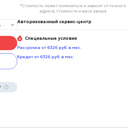
*Стоимость может поменяться и зависит от точного
адреса, стоимости и веса заказа
Авторизованный сервис-центр
Планшет АТОЛ Smart P40i (8", Android 13, MTK6877, 8 ядер, max. 2.4 ГГц, 6Gb/128Gb, 5G, Wi-Fi, BT, 4G, GPS, Camera, БП, IP67, 9800 mAh) (Яркость 1000 нт)
Специальные условия
Рассрочка от 6326 руб. в мес.
Кредит от 6326 руб. в мес.
е