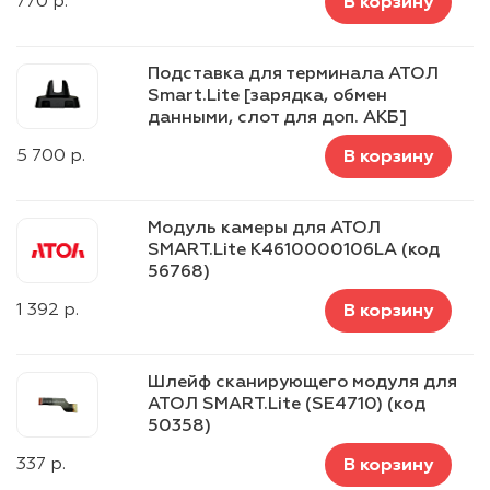
770
р.
В корзину
Подставка для терминала АТОЛ
Smart.Lite [зарядка, обмен
данными, слот для доп. АКБ]
5 700
р.
В корзину
Модуль камеры для АТОЛ
SMART.Lite K4610000106LA (код
56768)
1 392
р.
В корзину
Шлейф сканирующего модуля для
АТОЛ SMART.Lite (SE4710) (код
50358)
337
р.
В корзину