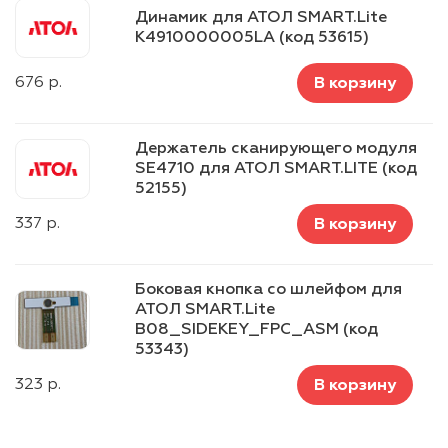
Динамик для АТОЛ SMART.Lite
K4910000005LA (код 53615)
676
р.
В корзину
Держатель сканирующего модуля
SE4710 для АТОЛ SMART.LITE (код
52155)
337
р.
В корзину
Боковая кнопка со шлейфом для
АТОЛ SMART.Lite
B08_SIDEKEY_FPC_ASM (код
53343)
323
р.
В корзину