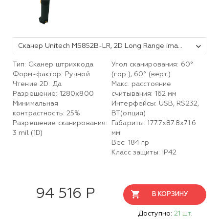
Сканер Unitech MS852B-LR, 2D Long Range imager, Bluetooth
Тип: Сканер штрихкода
Угол сканирования: 60°
Форм-фактор: Ручной
(гор.), 60° (верт.)
Чтение 2D: Да
Макс. расстояние
Разрешение: 1280х800
считывания: 162 мм
Минимальная
Интерфейсы: USB, RS232,
контрастность: 25%
BT(опция)
Разрешение сканирования:
Габариты: 177.7х87.8х71.6
3 mil (1D)
мм
Вес: 184 гр
Класс защиты: IP42
94 516 Р
В КОРЗИНУ
Доступно:
21 шт.