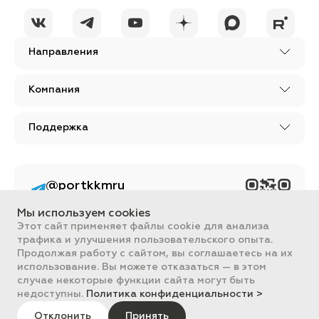
Направления
Компания
Поддержка
@portkkmru
Новости, лайфхаки и
познавательный
Мы используем cookies
контент PORT - бизнес
портал
Этот сайт применяет файлы cookie для анализа
трафика и улучшения пользовательского опыта.
Вся информация, размещенная на сайте, носит ознакомительный
Продолжая работу с сайтом, вы соглашаетесь на их
характер и не является публичной офертой, определяемой
использование. Вы можете отказаться — в этом
положениями Статьи 437 ГК РФ.
случае некоторые функции сайта могут быть
Все цены на сайте указаны с НДС. ООО "ПОРТ" ИНН 2461018892,
ОГРН 1022401953496
недоступны.
Политика конфиденциальности >
ПОРТ 2011-2026
Политика обработки данных
Отклонить
Принять