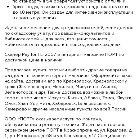
по стандарту IP54 оберегает устройство от пыли и
брызг воды, а также выдерживает падения с высоты
до 1.8 метра. Он создан для интенсивной эксплуатации
в сложных условиях.
Идеальное решение для предпринимателей, менеджеров
по складскому учету, продавцов-консультантов и
библиотекарей — для всех, кто ценит точность,
мобильность и надежность в повседневных задачах.
Сканер PayTor FL-2007 в интернет-магазине ПОРТ по
доступной цене в наличии.
Предлагаем купить этот или выбрать другие товары из
раздела
в нашем интернет-магазине. Оформляйте заказ
на сайте, доставим его по Красноярску, Красноярскому
краю (Железногорск, Норильск, Минусинск, Ачинск,
Зеленогорск и др). Также доставка возможна в любой
город, в том числе: Иркутск, Кызыл, Абакан, Томск, Якутск,
Омск, Улан-Удэ, Чита, Хабаровск, Благовещенск,
Кемерово и другие населенные пункты по всей России.
ООО «ПОРТ» оказывает услуги по монтажу,
обслуживанию и ремонту техники. Ждем вас в торгово-
сервисном центре ПОРТ в Красноярске на ул. Крылова, д.
1 , ул. Молокова, д. 68 и ул. Копылова, д.17. Специалисты