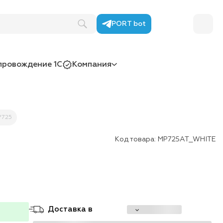
PORT bot
провождение 1С
Компания
P725
Код товара:
MP725AT_WHITE
Доставка в