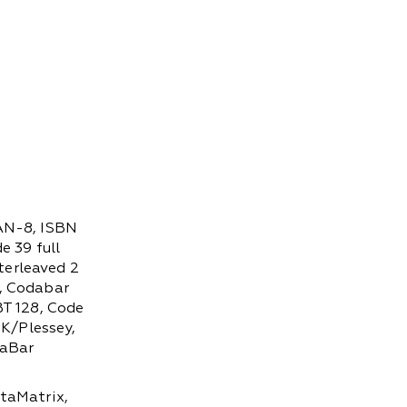
AN-8, ISBN
e 39 full
nterleaved 2
 5, Codabar
T 128, Code
UK/Plessey,
taBar
taMatrix,