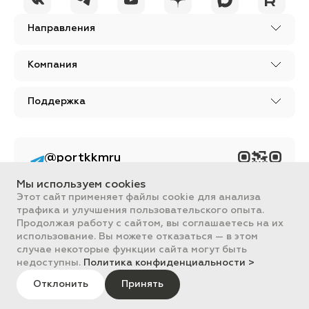
Направления
Компания
Поддержка
@portkkmru
Новости, лайфхаки и
познавательный
Мы используем cookies
контент PORT - бизнес
портал
Этот сайт применяет файлы cookie для анализа
трафика и улучшения пользовательского опыта.
Вся информация, размещенная на сайте, носит ознакомительный
Продолжая работу с сайтом, вы соглашаетесь на их
характер и не является публичной офертой, определяемой
использование. Вы можете отказаться — в этом
положениями Статьи 437 ГК РФ.
случае некоторые функции сайта могут быть
Все цены на сайте указаны с НДС. ООО "ПОРТ" ИНН 2461018892,
ОГРН 1022401953496
недоступны.
Политика конфиденциальности >
ПОРТ 2011-2026
Политика обработки данных
Отклонить
Принять