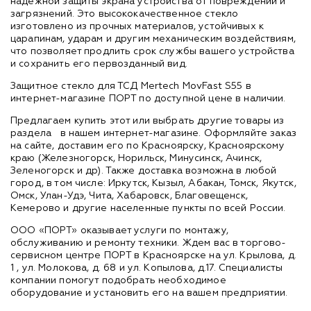
надежной защиты экрана устройства от повреждений и
загрязнений. Это высококачественное стекло
изготовлено из прочных материалов, устойчивых к
царапинам, ударам и другим механическим воздействиям,
что позволяет продлить срок службы вашего устройства
и сохранить его первозданный вид.
Защитное стекло для ТСД Mertech MovFast S55 в
интернет-магазине ПОРТ по доступной цене в наличии.
Предлагаем купить этот или выбрать другие товары из
раздела
в нашем интернет-магазине. Оформляйте заказ
на сайте, доставим его по Красноярску, Красноярскому
краю (Железногорск, Норильск, Минусинск, Ачинск,
Зеленогорск и др). Также доставка возможна в любой
город, в том числе: Иркутск, Кызыл, Абакан, Томск, Якутск,
Омск, Улан-Удэ, Чита, Хабаровск, Благовещенск,
Кемерово и другие населенные пункты по всей России.
ООО «ПОРТ» оказывает услуги по монтажу,
обслуживанию и ремонту техники. Ждем вас в торгово-
сервисном центре ПОРТ в Красноярске на ул. Крылова, д.
1 , ул. Молокова, д. 68 и ул. Копылова, д.17. Специалисты
компании помогут подобрать необходимое
оборудование и установить его на вашем предприятии.