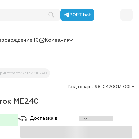
PORT bot
провождение 1С
Компания
принтера этикеток ME240
Код товара:
98-0420017-00LF
еток ME240
Доставка в