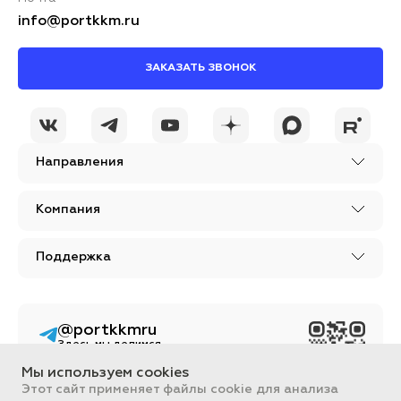
info@portkkm.ru
ЗАКАЗАТЬ ЗВОНОК
Направления
Компания
Поддержка
@portkkmru
Здесь мы делимся
новостями, лайфхаками
и познавательным
Мы используем cookies
контентом из мира
Этот сайт применяет файлы cookie для анализа
бизнеса