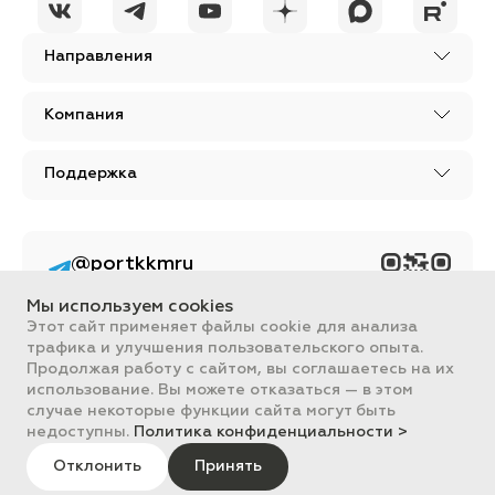
Направления
Компания
Поддержка
@portkkmru
Новости, лайфхаки и
познавательный
Мы используем cookies
контент PORT - бизнес
портал
Этот сайт применяет файлы cookie для анализа
трафика и улучшения пользовательского опыта.
Вся информация, размещенная на сайте, носит ознакомительный
Продолжая работу с сайтом, вы соглашаетесь на их
характер и не является публичной офертой, определяемой
использование. Вы можете отказаться — в этом
положениями Статьи 437 ГК РФ.
случае некоторые функции сайта могут быть
Все цены на сайте указаны с НДС. ООО "ПОРТ" ИНН 2461018892,
ОГРН 1022401953496
недоступны.
Политика конфиденциальности >
ПОРТ 2011-2026
Политика обработки данных
Отклонить
Принять