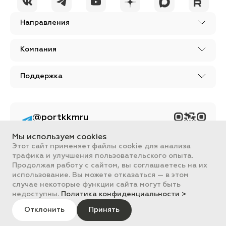
Направления
Компания
Поддержка
@portkkmru
Новости, лайфхаки и
познавательный
Мы используем cookies
контент PORT - бизнес
портал
Этот сайт применяет файлы cookie для анализа
трафика и улучшения пользовательского опыта.
Вся информация, размещенная на сайте, носит ознакомительный
Продолжая работу с сайтом, вы соглашаетесь на их
характер и не является публичной офертой, определяемой
использование. Вы можете отказаться — в этом
положениями Статьи 437 ГК РФ.
случае некоторые функции сайта могут быть
Все цены на сайте указаны с НДС. ООО "ПОРТ" ИНН 2461018892,
ОГРН 1022401953496
недоступны.
Политика конфиденциальности >
ПОРТ 2011-2026
Политика обработки данных
Отклонить
Принять