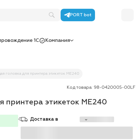
PORT bot
провождение 1С
Компания
ая головка для принтера этикеток ME240
Код товара:
98-0420005-00LF
я принтера этикеток ME240
Доставка в