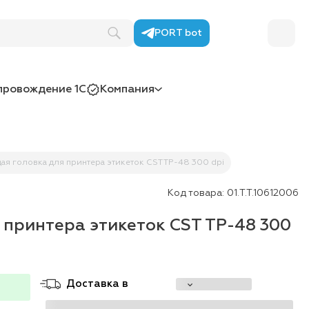
PORT bot
провождение 1С
Компания
ая головка для принтера этикеток CST TP-48 300 dpi
Код товара:
01.T.T.10612006
принтера этикеток CST TP-48 300
Доставка в