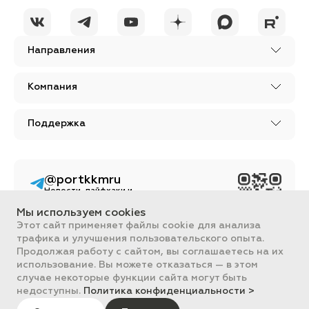
Направления
Компания
Поддержка
@portkkmru
Новости, лайфхаки и
познавательный
контент PORT - бизнес
Мы используем cookies
портал
Этот сайт применяет файлы cookie для анализа
трафика и улучшения пользовательского опыта.
Вся информация, размещенная на сайте, носит ознакомительный
характер и не является публичной офертой, определяемой
Продолжая работу с сайтом, вы соглашаетесь на их
положениями Статьи 437 ГК РФ.
использование. Вы можете отказаться — в этом
Все цены на сайте указаны с НДС. ООО "ПОРТ" ИНН 2461018892,
случае некоторые функции сайта могут быть
ОГРН 1022401953496
недоступны.
Политика конфиденциальности >
ПОРТ 2011-2026
Политика обработки данных