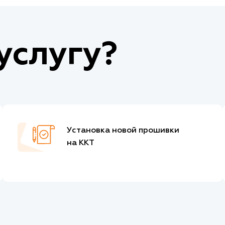
услугу?
Установка новой прошивки
на ККТ