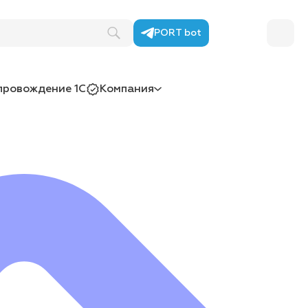
PORT bot
провождение 1С
Компания