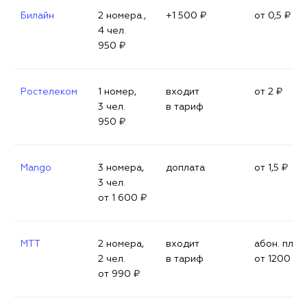
Билайн
2 номера.,
+1 500 ₽
от 0,5 ₽
4 чел.
950 ₽
Ростелеком
1 номер,
входит
от 2 ₽
3 чел.
в тариф
950 ₽
Mango
3 номера,
доплата
от 1,5 ₽
3 чел.
от 1 600 ₽
МТТ
2 номера,
входит
абон. плат
2 чел.
в тариф
от 1200 ₽ 
от 990 ₽