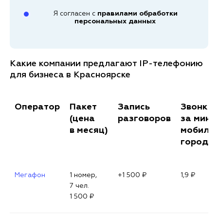
Я согласен с
правилами обработки
персональных данных
Какие компании предлагают IP-телефонию
для бизнеса в Красноярске
Оператор
Пакет
Запись
Звонки 
(цена
разговоров
за мин.)
в месяц)
мобильн
городс
Мегафон
1 номер,
+1 500 ₽
1,9 ₽
7 чел.
1 500 ₽