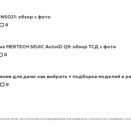
 NS021: обзор с фото
0
х MERTECH SEUIC AutoID Q9: обзор ТСД с фото
0
ния для дачи: как выбрать + подборка моделей и р
0
олном или частичном копировании материала ссылка на первоисточ