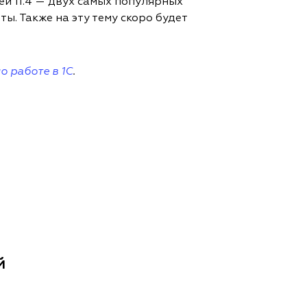
ей 11.4 — двух самых популярных
. Также на эту тему скоро будет
о работе в 1С
.
й