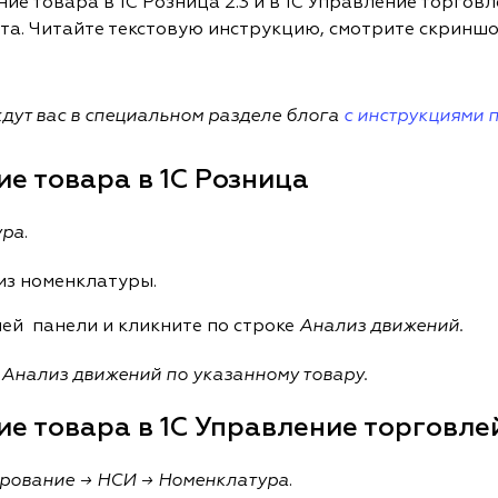
е товара в 1С Розница 2.3 и в 1С Управление торговл
а. Читайте текстовую инструкцию, смотрите скриншоты
ут вас в специальном разделе блога
с инструкциями п
е товара в 1С Розница
ура
.
из номенклатуры.
ей панели и кликните по строке
Анализ движений.
м
Анализ движений по указанному товару.
е товара в 1С Управление торговле
рование → НСИ → Номенклатура
.