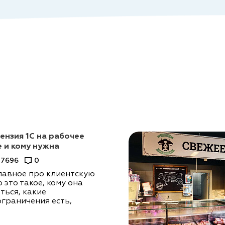
ензия 1С на рабочее
е и кому нужна
7696
0
лавное про клиентскую
 это такое, кому она
ться, какие
ограничения есть,