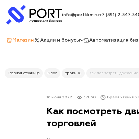
info@portkkm.ru
+7 (391) 2-347-34
Магазин
Акции и бонусы
Автоматизация биз
Главная страница
Блог
Уроки 1С
Как посмотреть движение 
16 июня 2022
37860
Время чтения:
3 
Как посмотреть дви
торговлей