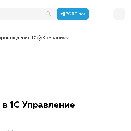
PORT bot
провождение 1С
Компания
 в 1С Управление