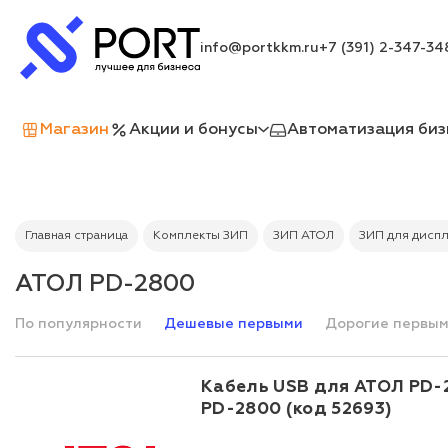
info@portkkm.ru
+7 (391) 2-347-34
Магазин
Акции и бонусы
Автоматизация биз
Главная страница
Комплекты ЗИП
ЗИП АТОЛ
ЗИП для диспл
АТОЛ PD-2800
По популярности
Дешевые первыми
Дорогие первы
Кабель USB для АТОЛ PD-28
PD-2800 (код 52693)