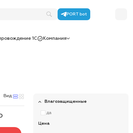
PORT bot
провождение 1С
Компания
Вид:
Влагозащищенные
да
Р
Цена