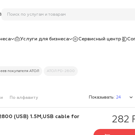
Поиск по услугам и товарам
8
неса
Услуги для бизнеса
Сервисный центр
Со
еев покупателя АТОЛ
АТОЛ PD-2800
Показывать:
ми
По алфавиту
00 (USB) 1.5M,USB cable for
282 