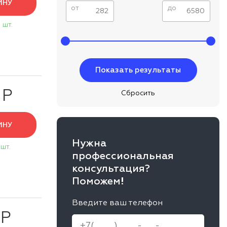
ИНУ
от
до
 шт.
 Р
ИНУ
Нужна
 шт.
профессиональная
консультация?
Поможем!
Введите ваш телефон
 Р