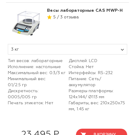
Весы лабораторные CAS MWP-H
5 / 3 отзыва
3 кг
Тип весов: лабораторные
Дисплей: LCD
Исполнение: настольные
Стойка: Нет
Максимальный вес: 0.3/3 кг
Интерфейсы: RS-232
Минимальный вес:
Питание: Сеть/
0.1/2.5 гр
аккумулятор
Дискретность:
Размеры платформы:
0.005/0.05 гр
124х144/ Ø113 мм
Печать этикеток: Нет
Габариты, вес: 210х250х75
мм, 1.45 кг
23 495 Р
В КОРЗИНУ