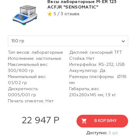
Весы лабораторные M-ER 123
АCFJR "SENSOMATIC"
5 / 3 отзыва
150 гр
Тип весов: лабораторные
Дисплей: сенсорный TFT
Исполнение: настольные
Стойка: Нет
Максимальный вес:
Интерфейсы: RS-232, USB
300/600 гр
Аккумулятор: Да
Минимальный вес:
Размеры платформы: Ø116
0.1/0.2 гр
мм
Дискретность:
Габариты, вес:
0.005/0.01 гр
210х260х145 мм, 1.9 кг
Печать этикеток: Нет
22 947 Р
В КОРЗИНУ
Доступно:
5 шт.