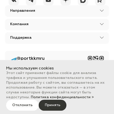
Направления
Компания
Поддержка
@portkkmru
Новости, лайфхаки и
познавательный
Мы используем cookies
контент PORT - бизнес
портал
Этот сайт применяет файлы cookie для анализа
трафика и улучшения пользовательского опыта.
Вся информация, размещенная на сайте, носит ознакомительный
Продолжая работу с сайтом, вы соглашаетесь на их
характер и не является публичной офертой, определяемой
использование. Вы можете отказаться — в этом
положениями Статьи 437 ГК РФ.
случае некоторые функции сайта могут быть
Все цены на сайте указаны с НДС. ООО "ПОРТ" ИНН 2461018892,
ОГРН 1022401953496
недоступны.
Политика конфиденциальности >
ПОРТ 2011-2026
Политика обработки данных
Отклонить
Принять