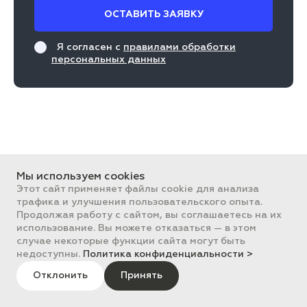
ОСТАВИТЬ ЗАЯВКУ
Я согласен с
правилами обработки
персональных данных
Мы используем cookies
Этот сайт применяет файлы cookie для анализа
трафика и улучшения пользовательского опыта.
Горячая линия
Круглосуточно
Продолжая работу с сайтом, вы соглашаетесь на их
использование. Вы можете отказаться — в этом
8 (800) 100-55-70
случае некоторые функции сайта могут быть
недоступны.
Политика конфиденциальности >
Почта
Отклонить
Принять
info@portkkm.ru