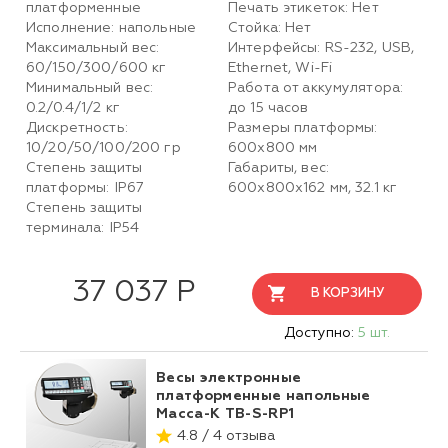
платформенные
Печать этикеток: Нет
Исполнение: напольные
Стойка: Нет
Максимальный вес:
Интерфейсы: RS-232, USB,
60/150/300/600 кг
Ethernet, Wi-Fi
Минимальный вес:
Работа от аккумулятора:
0.2/0.4/1/2 кг
до 15 часов
Дискретность:
Размеры платформы:
10/20/50/100/200 гр
600х800 мм
Степень защиты
Габариты, вес:
платформы: IP67
600х800х162 мм, 32.1 кг
Степень защиты
терминала: IP54
37 037 Р
В КОРЗИНУ
Доступно:
5 шт.
Весы электронные
платформенные напольные
Масса-К TB-S-RP1
4.8 / 4 отзыва