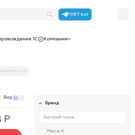
PORT bot
провождение 1С
Компания
онные Масса-К
Вид:
Бренд
8 Р
Масса-К