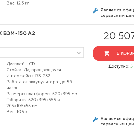
Вес: 12.3 кг
Являемся офи
сервисным це
К ВЭМ-150 А2
20 50
В КОРЗ
Дисплей: LСD
Доступно:
5
Стойка: Да, вращающаяся
Интерфейсы: RS-232
Работа от аккумулятора: до 56
часов
Размеры платформы: 520х395 мм
Габариты: 520х395х555 и
265х105х55 мм
Вес: 10.5 кг
Являемся офи
сервисным це