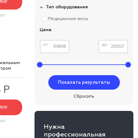
ИНУ
Тип оборудования
 шт.
Медицинские весы
Цена
от
до
циальным
нтром
 Р
ИНУ
 шт.
Нужна
профессиональная