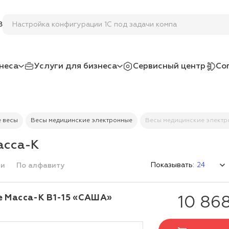
Настройка конфигурации 1С под задачи компании
8
неса
Услуги для бизнеса
Сервисный центр
Со
 весы
Весы медицинские электронные
Весы медицинские электр
асса-К
Показывать:
ми
По алфавиту
е Масса-К В1-15 «САША»
10 86