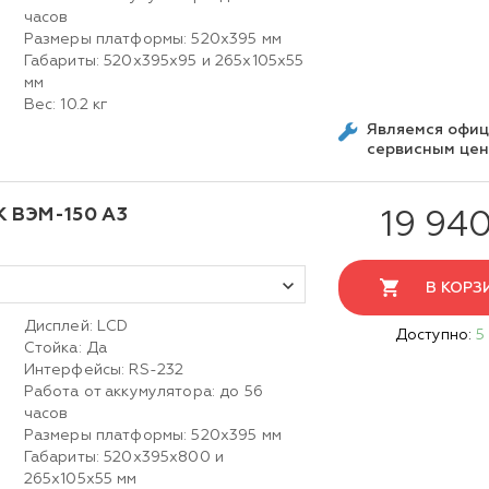
часов
Размеры платформы: 520х395 мм
Габариты: 520х395х95 и 265х105х55
мм
Вес: 10.2 кг
Являемся офи
сервисным це
К ВЭМ-150 А3
19 940
В КОРЗ
Дисплей: LСD
Доступно:
5
Стойка: Да
Интерфейсы: RS-232
Работа от аккумулятора: до 56
часов
Размеры платформы: 520х395 мм
Габариты: 520х395х800 и
265х105х55 мм