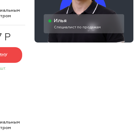
циальным
нтром
Илья
Специалист по продажам
7 Р
ИНУ
 шт.
циальным
нтром