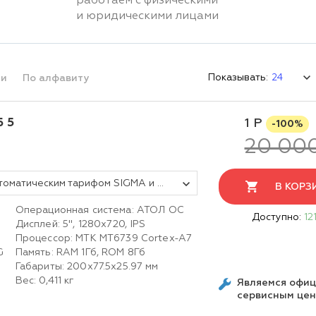
работаем с физическими
и юридическими лицами
Показывать:
ми
По алфавиту
 5
1 Р
-100%
20 00
Смарт-терминал АТОЛ СТБ 5 с автоматическим тарифом SIGMA и ИТС (без ФН, 5.0)
В КОРЗ
Операционная система: АТОЛ ОС
Доступно:
12
Дисплей: 5'', 1280x720, IPS
Процессор: MTK MT6739 Cortex-A7
G
Память: RAM 1Гб, ROM 8Гб
Габариты: 200х77.5х25.97 мм
Вес: 0,411 кг
Являемся офи
сервисным це