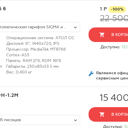
Б 6
1 Р
-100%
22 500
Смарт-терминал АТОЛ СТБ 6 с автоматическим тарифом SIGMA и ИТС (без ФН, 5.0)
В КОРЗ
Операционная система: АТОЛ ОС
Дисплей: 6", 1440x720, IPS
Доступно:
132
Процессор: MediaTek MT8766
Cortex-A53
Память: RAM 2Гб, ROM 16Гб
п
Габариты: 230х83х53.5 мм
Вес: 0,450 кг
Являемся офи
сервисным це
Н-1.2М
15 40
В КОРЗ
15 месяцев
Доступно:
15