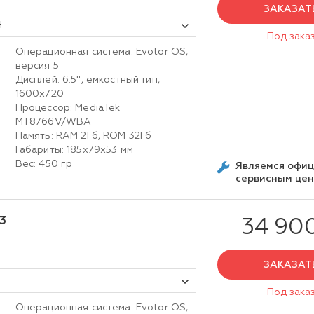
ЗАКАЗАТ
Н
Под зака
Операционная система: Evotor OS,
версия 5
Дисплей: 6.5", ёмкостный тип,
h
1600х720
Процессор: MediaTek
MT8766V/WBA
Память: RAM 2Гб, ROM 32Гб
Габариты: 185х79х53 мм
Вес: 450 гр
Являемся офи
сервисным це
3
34 90
ЗАКАЗАТ
Под зака
Операционная система: Evotor OS,