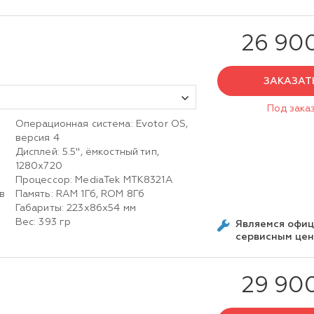
i
26 90
ЗАКАЗАТ
Под зака
Операционная система: Evotor OS,
версия 4
Дисплей: 5.5", ёмкостный тип,
1280х720
Процессор: MediaTek MTK8321A
в
Память: RAM 1Гб, ROM 8Гб
Габариты: 223х86х54 мм
Вес: 393 гр
Являемся офи
сервисным це
29 90