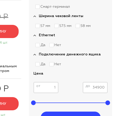
Смарт-терминал
 Р
Ширина чековой ленты
57 мм
57.5 мм
58 мм
ИНУ
Ethernet
4 шт.
Да
Нет
Подключение денежного ящика
Да
Нет
циальным
нтром
Цена
от
до
0 Р
ИНУ
 шт.