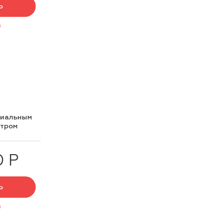
Ь
з
циальным
нтром
0 Р
Ь
з