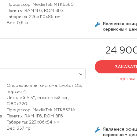
Процессор: MediaTek MTK6580
Память: RAM 1Гб, ROM 8Гб
Габариты: 226х110х86 мм
Вес: 0,6 кг
Являемся офи
сервисным це
24 90
ЗАКАЗАТ
Под зака
Операционная система: Evotor OS,
версия 4
Дисплей: 5.5", ёмкостный тип,
1280х720
Процессор: MediaTek MTK8321A
в
Память: RAM 1Гб, ROM 8Гб
Габариты: 223х86х54 мм
Вес: 357 гр
Являемся офи
сервисным це