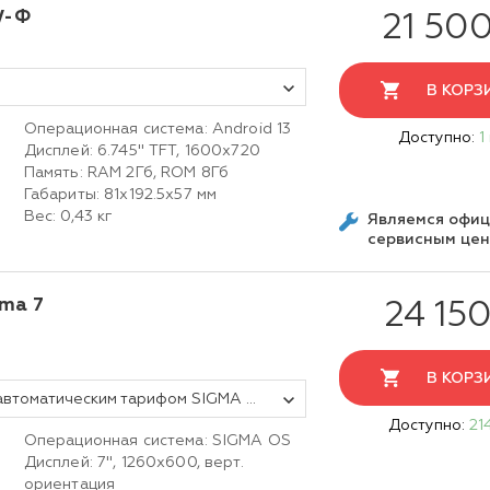
W-Ф
21 500
В КОРЗ
Операционная система: Android 13
Доступно:
1
Дисплей: 6.745" TFT, 1600х720
Память: RAM 2Гб, ROM 8Гб
i
Габариты: 81х192.5х57 мм
Вес: 0,43 кг
Являемся офи
сервисным це
ma 7
24 150
В КОРЗ
Смарт-терминал АТОЛ Sigma 7 с автоматическим тарифом SIGMA и ИТС (без ФН, 5.0)
Доступно:
21
Операционная система: SIGMA OS
Дисплей: 7", 1260х600, верт.
ориентация