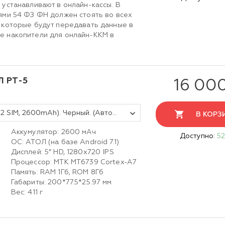
 устанавливают в онлайн-кассы. В
ями 54 ФЗ ФН должен стоять во всех
 которые будут передавать данные в
е накопители для онлайн-ККМ в
Л PT-5
16 00
Платёжный терминал АТОЛ PT-5 (2 SIM, 2600mAh). Черный. (Автономный режим)
В КОРЗ
Аккумулятор: 2600 мАч
Доступно:
52
ОС: АТОЛ (на базе Android 7.1)
Дисплей: 5” HD, 1280х720 IPS
Процессор: MTK MT6739 Cortex-A7
Память: RAM 1Гб, ROM 8Гб
Габариты: 200*77.5*25.97 мм
Вес: 411 г