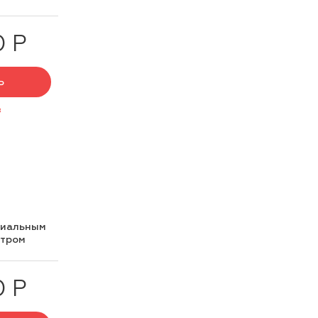
0 Р
Ь
з
циальным
нтром
0 Р