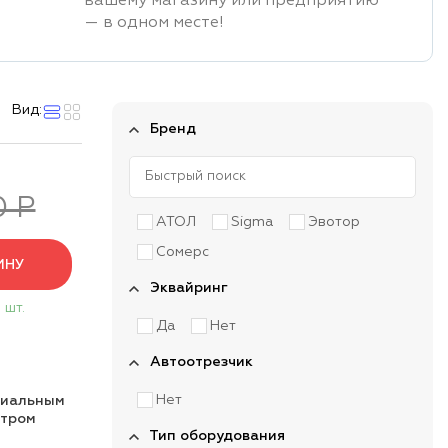
вашему магазину или предприятию
— в одном месте!
Вид:
Бренд
0 Р
АТОЛ
Sigma
Эвотор
Сомерс
ИНУ
Эквайринг
1 шт.
Да
Нет
Автоотрезчик
Нет
циальным
нтром
Тип оборудования