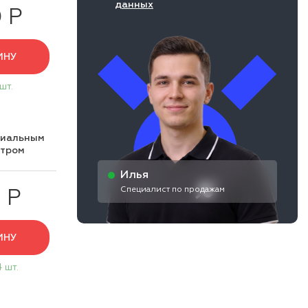
данных
 Р
ИНУ
 шт.
циальным
нтром
Илья
Специалист по продажам
 Р
ИНУ
4 шт.