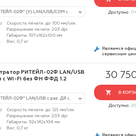
Фискальный регистратор ККТ "РИТЕЙЛ-02Ф" (У) LAN/USB/COM с раз. ДЯ с автоотрезчиком с Wi-Fi (черный) без ФН
Доступно:
17
р
Скорость печати: до 100 мм/сек
Разрешение печати: 203 dpi
Габариты: 107х162х100 мм
-
Вес: 0,7 кг
Являемся офи
сервисным це
стратор РИТЕЙЛ-02Ф LAN/USB
30 75
м с Wi-Fi без ФН ФФД 1.2
В КОРЗ
Фискальный регистратор ККТ "РИТЕЙЛ-02Ф" LAN/USB с раз. ДЯ с автоотрезчиком c Wi-Fi (черный) без ФН ФФД 1.2
Доступно:
20
р
Скорость печати: до 125 мм/сек
Разрешение печати: 203 dpi
Габариты:
92х142х104
мм
i
Вес: 0,7 кг
Являемся офи