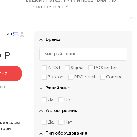
вашему магазину или предприятию
— в одном месте!
Вид:
Бренд
0 Р
АТОЛ
Sigma
POScenter
ИНУ
Эвотор
PRO retail
Сомерс
 шт.
Эквайринг
Да
Нет
Автоотрезчик
Да
Нет
циальным
нтром
Тип оборудования