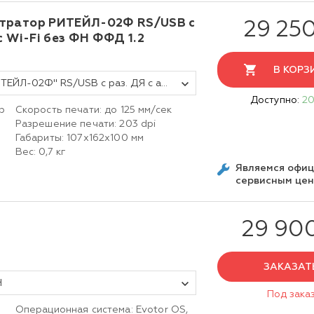
тратор РИТЕЙЛ-02Ф RS/USB с
29 25
c Wi-Fi без ФН ФФД 1.2
В КОРЗ
Фискальный регистратор ККТ "РИТЕЙЛ-02Ф" RS/USB с раз. ДЯ с автоотрезчиком и Wi-Fi(черный) без ФН ФФД 1.2
Доступно:
20
р
Скорость печати: до 125 мм/сек
Разрешение печати: 203 dpi
Габариты: 107х162х100 мм
Вес: 0,7 кг
Являемся офи
сервисным це
29 90
ЗАКАЗАТ
Н
Под зака
Операционная система: Evotor OS,