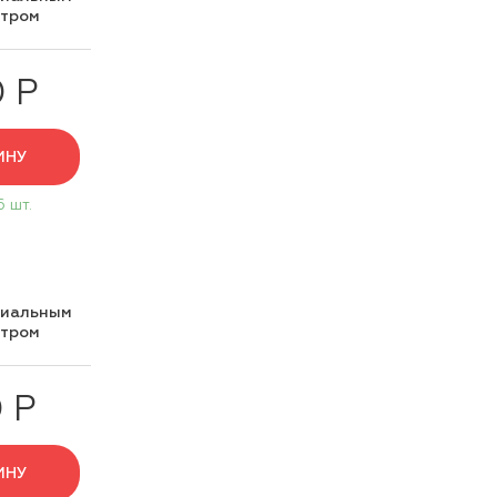
нтром
0 Р
ИНУ
6 шт.
циальным
нтром
 Р
ИНУ