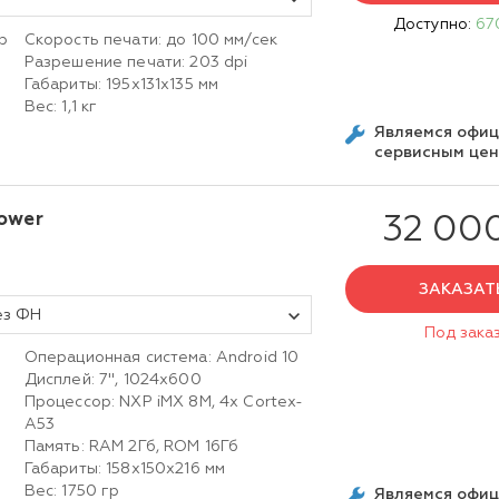
Доступно:
67
р
Скорость печати: до 100 мм/сек
Разрешение печати: 203 dpi
Габариты: 195х131х135 мм
Вес: 1,1 кг
Являемся офи
сервисным це
ower
32 00
ЗАКАЗАТ
ез ФН
Под зака
Операционная система: Android 10
Дисплей: 7", 1024х600
Процессор: NXP iMX 8M, 4x Cortex-
A53
Память: RAM 2Гб, ROM 16Гб
Габариты: 158х150х216 мм
Вес: 1750 гр
Являемся офи