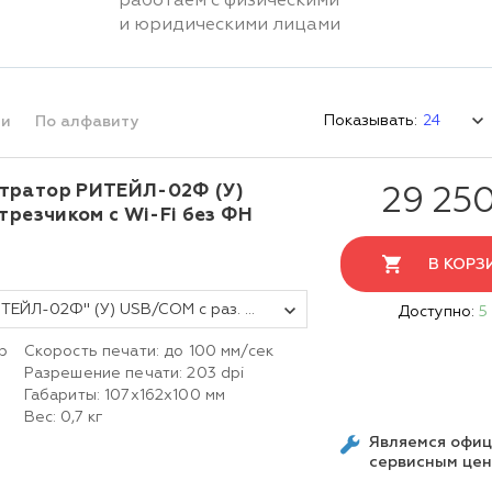
работаем с физическими
и юридическими лицами
Показывать:
ми
По алфавиту
тратор РИТЕЙЛ-02Ф (У)
29 25
трезчиком c Wi-Fi без ФН
В КОРЗ
Фискальный регистратор ККТ "РИТЕЙЛ-02Ф" (У) USB/COM с раз. ДЯ с автоотрезчиком с Wi-Fi (черный) без ФН
Доступно:
5
р
Скорость печати: до 100 мм/сек
Разрешение печати: 203 dpi
Габариты: 107х162х100 мм
Вес: 0,7 кг
Являемся офи
сервисным це