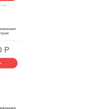
0 шт.
циальным
нтром
0 Р
Ь
з
циальным