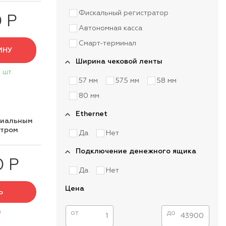
Фискальный регистратор
0 Р
Автономная касса
Смарт-терминал
ИНУ
Ширина чековой ленты
 шт.
57 мм
57.5 мм
58 мм
80 мм
Ethernet
циальным
нтром
Да
Нет
Подключение денежного ящика
0 Р
Да
Нет
Цена
Ь
з
от
до