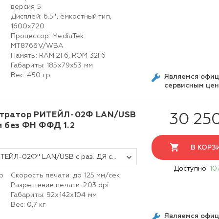
версия 5
Дисплей: 6.5", ёмкостный тип,
h
1600х720
Процессор: MediaTek
MT8766V/WBA
Память: RAM 2Гб, ROM 32Гб
Габариты: 185х79х53 мм
Вес: 450 гр
Являемся офи
сервисным це
стратор РИТЕЙЛ-02Ф LAN/USB
30 25
м без ФН ФФД 1.2
В КОРЗ
Фискальный регистратор ККТ "РИТЕЙЛ-02Ф" LAN/USB с раз. ДЯ с автоотрезчиком (черный) без ФН ФФД 1.2
Доступно:
10
р
Скорость печати: до 125 мм/сек
Разрешение печати: 203 dpi
Габариты:
92х142х104
мм
Вес: 0,7 кг
Являемся офи