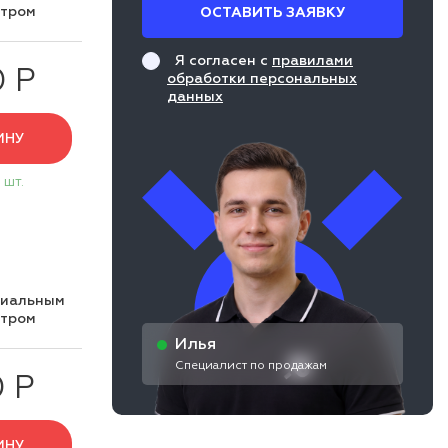
нтром
ОСТАВИТЬ ЗАЯВКУ
Я согласен с
правилами
0 Р
обработки персональных
данных
ИНУ
 шт.
циальным
нтром
Илья
Специалист по продажам
0 Р
ИНУ