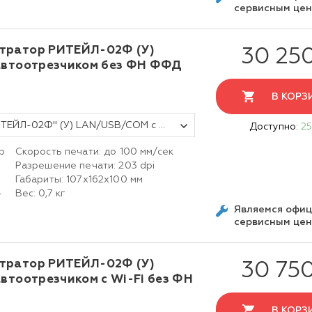
сервисным це
тратор РИТЕЙЛ-02Ф (У)
30 25
 автоотрезчиком без ФН ФФД
В КОРЗ
Фискальный регистратор ККТ "РИТЕЙЛ-02Ф" (У) LAN/USB/COM с раз. ДЯ с автоотрезчиком (черный) без ФН
Доступно:
25
р
Скорость печати: до 100 мм/сек
Разрешение печати: 203 dpi
Габариты: 107х162х100 мм
-
Вес: 0,7 кг
Являемся офи
сервисным це
тратор РИТЕЙЛ-02Ф (У)
30 75
автоотрезчиком c Wi-Fi без ФН
В КОРЗ